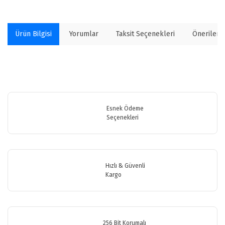
Ürün Bilgisi
Yorumlar
Taksit Seçenekleri
Önerilerin
Bu ürünün fiyat bilgisi, resim, ürün açıklamalarında ve diğer
konularda yetersiz gördüğünüz noktaları öneri formunu kullanarak
Bu ürüne ilk yorumu siz yapın!
tarafımıza iletebilirsiniz.
Görüş ve önerileriniz için teşekkür ederiz.
Esnek Ödeme
Seçenekleri
Yorum Yaz
Ürün resmi kalitesiz, bozuk veya görüntülenemiyor.
Ürün açıklamasında eksik bilgiler bulunuyor.
Ürün bilgilerinde hatalar bulunuyor.
Hızlı & Güvenli
Ürün fiyatı diğer sitelerden daha pahalı.
Kargo
Bu ürüne benzer farklı alternatifler olmalı.
256 Bit Korumalı