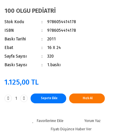
100 OLGU PEDİATRİ
Stok Kodu
9786054414178
ISBN
9786054414178
Baskı Tarihi
2011
Ebat
16 X 24
Sayfa Sayısı
320
Baskı Sayısı
1.baskı
1.125,00 TL
Sepete Ekle
Hızlı Al
Yorum Yaz
Fiyatı Düşünce Haber Ver