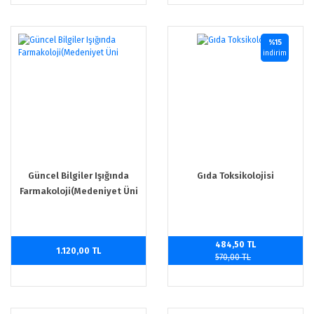
%15
indirim
Güncel Bilgiler Işığında
Gıda Toksikolojisi
Farmakoloji(Medeniyet Üni
484,50 TL
1.120,00 TL
570,00 TL