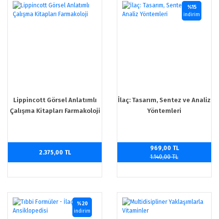
%15
indirim
Lippincott Görsel Anlatımlı
İlaç: Tasarım, Sentez ve Analiz
Çalışma Kitapları Farmakoloji
Yöntemleri
969,00 TL
2.375,00 TL
1.140,00 TL
%20
indirim