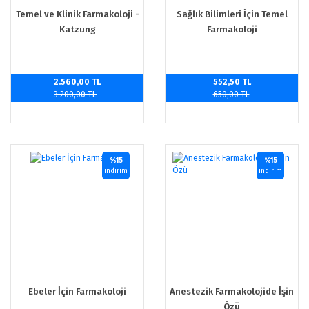
Temel ve Klinik Farmakoloji -
Sağlık Bilimleri İçin Temel
Katzung
Farmakoloji
2.560,00 TL
552,50 TL
3.200,00 TL
650,00 TL
%15
%15
indirim
indirim
Ebeler İçin Farmakoloji
Anestezik Farmakolojide İşin
Özü