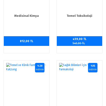
Medisinal Kimya
Temel Toksikoloji
459,00 TL
812,00 TL
540,00 TL
%20
%15
indirim
indirim