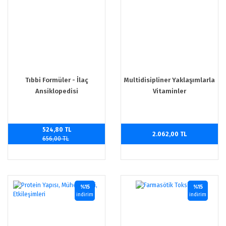
Tıbbi Formüler - İlaç
Multidisipliner Yaklaşımlarla
Ansiklopedisi
Vitaminler
524,80 TL
2.062,00 TL
656,00 TL
%15
%15
indirim
indirim