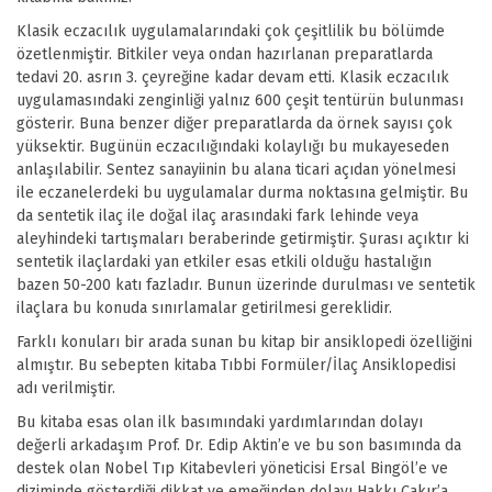
Klasik eczacılık uygulamalarındaki çok çeşitlilik bu bölümde
özetlenmiştir. Bitkiler veya ondan hazırlanan preparatlarda
tedavi 20. asrın 3. çeyreğine kadar devam etti. Klasik eczacılık
uygulamasındaki zenginliği yalnız 600 çeşit tentürün bulunması
gösterir. Buna benzer diğer preparatlarda da örnek sayısı çok
yüksektir. Bugünün eczacılığındaki kolaylığı bu mukayeseden
anlaşılabilir. Sentez sanayiinin bu alana ticari açıdan yönelmesi
ile eczanelerdeki bu uygulamalar durma noktasına gelmiştir. Bu
da sentetik ilaç ile doğal ilaç arasındaki fark lehinde veya
aleyhindeki tartışmaları beraberinde getirmiştir. Şurası açıktır ki
sentetik ilaçlardaki yan etkiler esas etkili olduğu hastalığın
bazen 50-200 katı fazladır. Bunun üzerinde durulması ve sentetik
ilaçlara bu konuda sınırlamalar getirilmesi gereklidir.
Farklı konuları bir arada sunan bu kitap bir ansiklopedi özelliğini
almıştır. Bu sebepten kitaba Tıbbi Formüler/İlaç Ansiklopedisi
adı verilmiştir.
Bu kitaba esas olan ilk basımındaki yardımlarından dolayı
değerli arkadaşım Prof. Dr. Edip Aktin’e ve bu son basımında da
destek olan Nobel Tıp Kitabevleri yöneticisi Ersal Bingöl’e ve
diziminde gösterdiği dikkat ve emeğinden dolayı Hakkı Çakır’a