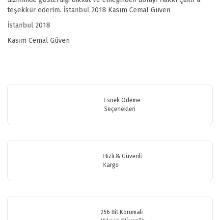
teşekkür ederim. İstanbul 2018 Kasım Cemal Güven
İstanbul 2018
Kasım Cemal Güven
Bu ürünün fiyat bilgisi, resim, ürün açıklamalarında ve diğer
konularda yetersiz gördüğünüz noktaları öneri formunu kullanarak
Bu ürüne ilk yorumu siz yapın!
tarafımıza iletebilirsiniz.
Görüş ve önerileriniz için teşekkür ederiz.
Esnek Ödeme
Seçenekleri
Yorum Yaz
Ürün resmi kalitesiz, bozuk veya görüntülenemiyor.
Ürün açıklamasında eksik bilgiler bulunuyor.
Ürün bilgilerinde hatalar bulunuyor.
Hızlı & Güvenli
Ürün fiyatı diğer sitelerden daha pahalı.
Kargo
Bu ürüne benzer farklı alternatifler olmalı.
256 Bit Korumalı