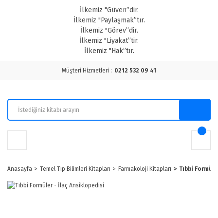
İlkemiz "Güven”dir.
İlkemiz "Paylaşmak”tır.
İlkemiz "Görev”dir.
İlkemiz "Liyakat”tir.
İlkemiz "Hak”tır.
Müşteri Hizmetleri :
0212 532 09 41
Anasayfa
Temel Tıp Bilimleri Kitapları
Farmakoloji Kitapları
Tıbbi Formüle