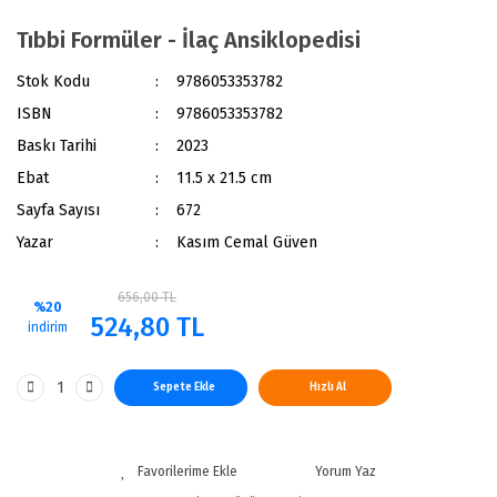
Tıbbi Formüler - İlaç Ansiklopedisi
Stok Kodu
9786053353782
ISBN
9786053353782
Baskı Tarihi
2023
Ebat
11.5 x 21.5 cm
Sayfa Sayısı
672
Yazar
Kasım Cemal Güven
656,00 TL
%20
524,80 TL
indirim
Sepete Ekle
Hızlı Al
Yorum Yaz