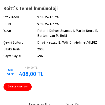
Roitt`s Temel İmmünoloji
Stok Kodu
9789757175797
ISBN
9789757175797
Yazar
Peter J. Delves Seamus J. Martin Denis R.
Burton Ivan M. Roitt
Çeviri Editörü
Dr. M. Nevzat ILIMAN Dr. Mehmet YILDIZ
Baskı Tarihi
2008
Sayfa Sayısı
496
480,00 TL
%15
408,00 TL
indirim
Gelince Haber Ver
Yorum Yaz