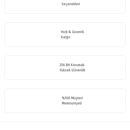
Seçenekleri
Yorum Yaz
Ürün resmi kalitesiz, bozuk veya görüntülenemiyor.
Ürün açıklamasında eksik bilgiler bulunuyor.
Ürün bilgilerinde hatalar bulunuyor.
Hızlı & Güvenli
Ürün fiyatı diğer sitelerden daha pahalı.
Kargo
Bu ürüne benzer farklı alternatifler olmalı.
256 Bit Korumalı
Yüksek GÜvenlik
Gönder
%100 Müşteri
Memnuniyeti