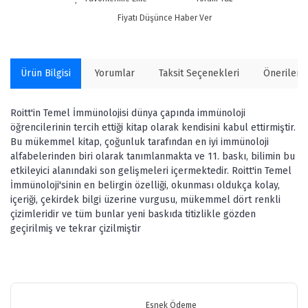
Fiyatı Düşünce Haber Ver
Ürün Bilgisi
Yorumlar
Taksit Seçenekleri
Önerilerin
Roitt'in Temel İmmünolojisi dünya çapında immünoloji
öğrencilerinin tercih ettiği kitap olarak kendisini kabul ettirmiştir.
Bu mükemmel kitap, çoğunluk tarafından en iyi immünoloji
alfabelerinden biri olarak tanımlanmakta ve 11. baskı, bilimin bu
etkileyici alanındaki son gelişmeleri içermektedir. Roitt'in Temel
İmmünoloji'sinin en belirgin özelliği, okunması oldukça kolay,
içeriği, çekirdek bilgi üzerine vurgusu, mükemmel dört renkli
çizimleridir ve tüm bunlar yeni baskıda titizlikle gözden
geçirilmiş ve tekrar çizilmiştir
Bu ürünün fiyat bilgisi, resim, ürün açıklamalarında ve diğer
konularda yetersiz gördüğünüz noktaları öneri formunu kullanarak
Bu ürüne ilk yorumu siz yapın!
tarafımıza iletebilirsiniz.
Görüş ve önerileriniz için teşekkür ederiz.
Esnek Ödeme