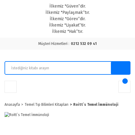
İlkemiz "Güven”dir.
İlkemiz "Paylaşmak”tır.
İlkemiz "Görev”dir.
İlkemiz "Liyakat”tir.
İlkemiz "Hak”tır.
Müşteri Hizmetleri :
0212 532 09 41
Anasayfa
Temel Tıp Bilimleri Kitapları
Roitt`s Temel İmmünoloji