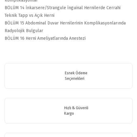
Komplikasyonlar
BÖLÜM 14 İnkarsere/Strangule İnguinal Hernilerde Cerrahi
Teknik Tapp vs Açık Herni
BÖLÜM 15 Abdominal Duvar Hernilerinin Komplikasyonlarında
Radyolojik Bulgular
BÖLÜM 16 Herni Ameliyatlarında Anestezi
Bu ürünün fiyat bilgisi, resim, ürün açıklamalarında ve diğer
konularda yetersiz gördüğünüz noktaları öneri formunu kullanarak
Bu ürüne ilk yorumu siz yapın!
tarafımıza iletebilirsiniz.
Görüş ve önerileriniz için teşekkür ederiz.
Esnek Ödeme
Seçenekleri
Yorum Yaz
Ürün resmi kalitesiz, bozuk veya görüntülenemiyor.
Ürün açıklamasında eksik bilgiler bulunuyor.
Ürün bilgilerinde hatalar bulunuyor.
Hızlı & Güvenli
Ürün fiyatı diğer sitelerden daha pahalı.
Kargo
Bu ürüne benzer farklı alternatifler olmalı.