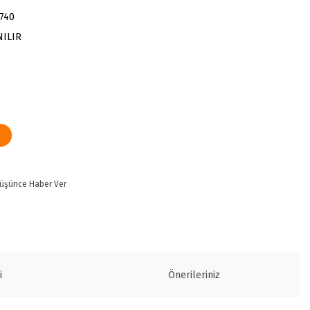
740
NILIR
Düşünce Haber Ver
i
Önerileriniz