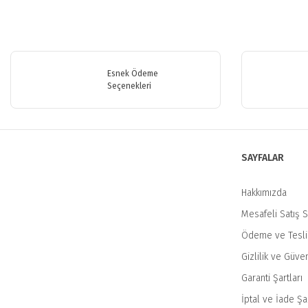
Bu ürünün fiyat bilgisi, resim, ürün açıklamalarında ve diğer konularda y
Görüş ve önerileriniz için teşekkür ederiz.
Esnek Ödeme
Ürün resmi kalitesiz, bozuk veya görüntülenemiyor.
Seçenekleri
Ürün açıklamasında eksik bilgiler bulunuyor.
Ürün bilgilerinde hatalar bulunuyor.
Ürün fiyatı diğer sitelerden daha pahalı.
SAYFALAR
Bu ürüne benzer farklı alternatifler olmalı.
Hakkımızda
Mesafeli Satış 
Ödeme ve Tesl
Gizlilik ve Güven
Garanti Şartları
İptal ve İade Şar