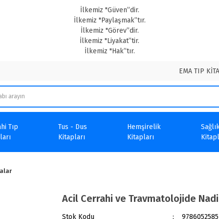
İlkemiz "Güven”dir.
İlkemiz "Paylaşmak”tır.
İlkemiz "Görev”dir.
İlkemiz "Liyakat”tir.
İlkemiz "Hak”tır.
EMA TIP KİT
hi Tıp
Tus - Dus
Hemşirelik
Sağlık
ları
Kitapları
Kitapları
Kitapl
alar
Acil Cerrahi ve Travmatolojide Nadi
Stok Kodu
9786052585