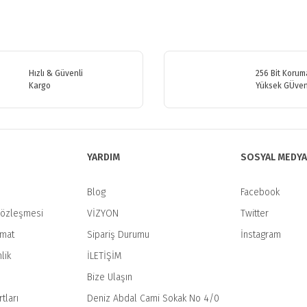
etersiz gördüğünüz noktaları öneri formunu kullanarak tarafımıza iletebilirsiniz
Bu ürüne ilk yorumu siz yapın!
Hızlı & Güvenli
256 Bit Koruma
Kargo
Yüksek GÜven
Yorum Yaz
YARDIM
SOSYAL MEDYA
Blog
Facebook
Sözleşmesi
VİZYON
Twitter
imat
Sipariş Durumu
İnstagram
Gönder
lik
İLETİŞİM
Bize Ulaşın
tları
Deniz Abdal Cami Sokak No 4/0