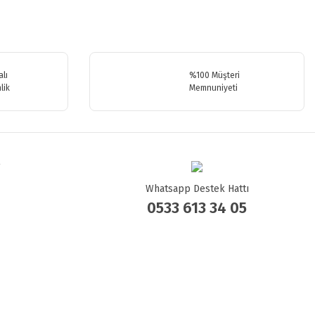
.
lı
%100 Müşteri
lik
Memnuniyeti
Whatsapp Destek Hattı
0533 613 34 05