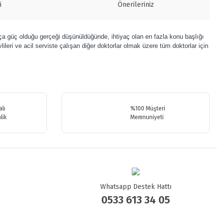
i
Önerileriniz
ça güç olduğu gerçeği düşünüldüğünde, ihtiyaç olan en fazla konu başlığı
ileri ve acil serviste çalışan diğer doktorlar olmak üzere tüm doktorlar için
.
lı
%100 Müşteri
lik
Memnuniyeti
Whatsapp Destek Hattı
0533 613 34 05