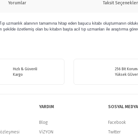
Yorumlar
Taksit Seçenekler
il Tıp uzmanlık alanının tamamına hitap eden başucu kitabı oluşturmanın olduk
 şekilde özetlemiş olan bu kitabın başta acil tıp uzmanları ile araştırma görevl
etersiz gördüğünüz noktaları öneri formunu kullanarak tarafımıza iletebilirsiniz
Bu ürüne ilk yorumu siz yapın!
Hızlı & Güvenli
256 Bit Koruma
Kargo
Yüksek GÜven
Yorum Yaz
YARDIM
SOSYAL MEDYA
Blog
Facebook
Sözleşmesi
VİZYON
Twitter