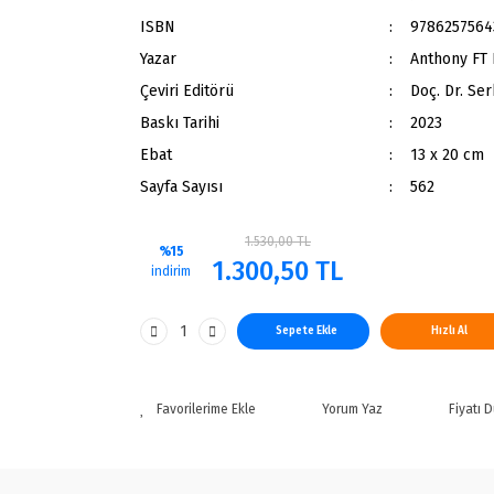
ISBN
9786257564
Yazar
Anthony FT 
Çeviri Editörü
Doç. Dr. Se
Baskı Tarihi
2023
Ebat
13 x 20 cm
Sayfa Sayısı
562
1.530,00 TL
%15
1.300,50 TL
indirim
Sepete Ekle
Hızlı Al
Yorum Yaz
Fiyatı 