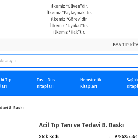
İlkemiz "Güven”dir.
İlkemiz "Paylaşmak”tır.
İlkemiz "Görev”dir.
İlkemiz "Liyakat”tir.
İlkemiz "Hak”tır.
EMA TIP KİT
hi Tıp
Tus - Dus
Hemşirelik
Sağlık
ları
Kitapları
Kitapları
Kitapl
edavi 8. Baskı
Acil Tıp Tanı ve Tedavi 8. Baskı
Stok Kodu
9786257564