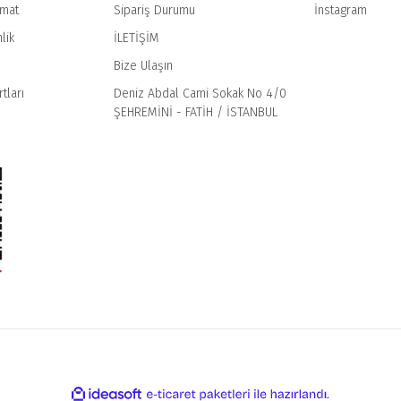
imat
Sipariş Durumu
İnstagram
Gönder
lik
İLETİŞİM
Bize Ulaşın
tları
Deniz Abdal Cami Sokak No 4/0
ŞEHREMİNİ - FATİH / İSTANBUL
ile
ideasoft
e-