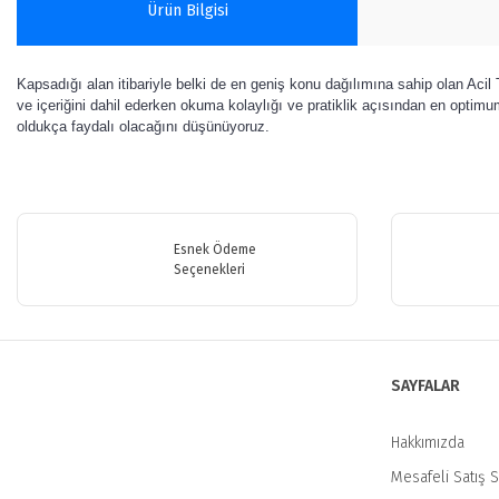
Ürün Bilgisi
Kapsadığı alan itibariyle belki de en geniş konu dağılımına sahip olan Ac
ve içeriğini dahil ederken okuma kolaylığı ve pratiklik açısından en optimum
oldukça faydalı olacağını düşünüyoruz.
Bu ürünün fiyat bilgisi, resim, ürün açıklamalarında ve diğer konularda y
Görüş ve önerileriniz için teşekkür ederiz.
Esnek Ödeme
Ürün resmi kalitesiz, bozuk veya görüntülenemiyor.
Seçenekleri
Ürün açıklamasında eksik bilgiler bulunuyor.
Ürün bilgilerinde hatalar bulunuyor.
Ürün fiyatı diğer sitelerden daha pahalı.
SAYFALAR
Bu ürüne benzer farklı alternatifler olmalı.
Hakkımızda
Mesafeli Satış 