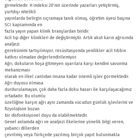
girmektedir. H indeksi 20’nin üzerinde yazarları yetiştirmiş,
yurtdışı nitelikli
yayınlarda belirgin sıçramaya tanık olmuş, öğretim üyesi başına
SCI kapsamında en
fazla yayın yapan klinik branşlardan biridir.
Acil tıp diğer klinikleri de değiştirmiştir. Artık akut karın ağrısında
analjezi
gereksinimi tartışılmıyor, resüsitasyonda yenilikler acil tıbbın
katkısı olmadan değerlendirilemiyor.
Ağrı, dokuların hoşa gitmeyen uyarılara karşı kendini savunma
mekanizması
olarak en ilkel canlıdan insana kadar önemli işlev görmektedir.
Ağrı duyusu olmasa
durdurulamayan, çok daha fazla doku hasarı ile karşılaşacağımız
ortadadır. Bu olumlu
özelliğine karşın ağrı aynı zamanda vücudun günlük işlevlerini ve
fizyolojisini bozan
bir disfonksiyonel duyu da olabilmektedir.
Genel anlamda ağrı ve analjezi ilkelerine yönelik bilgi veren,
yabancı dillerden
çevrilmiş veya Türkçede yazılmış birçok yapıt bulunmakla