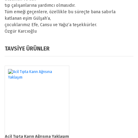
tıp çalışanlarına yardımcı olmasıdır.
Tüm emeği geçenlere, özellikle bu süreçte bana sabırla
katlanan eşim Gülşah’a,
çocuklarımız Efe, Cansu ve Yağız’a teşekkürler.
Özgür Karcıoğlu
Bu ürünün fiyat bilgisi, resim, ürün açıklamalarında ve diğer
TAVSİYE ÜRÜNLER
konularda yetersiz gördüğünüz noktaları öneri formunu kullanarak
Bu ürüne ilk yorumu siz yapın!
tarafımıza iletebilirsiniz.
Görüş ve önerileriniz için teşekkür ederiz.
Yorum Yaz
Ürün resmi kalitesiz, bozuk veya görüntülenemiyor.
Ürün açıklamasında eksik bilgiler bulunuyor.
Ürün bilgilerinde hatalar bulunuyor.
Ürün fiyatı diğer sitelerden daha pahalı.
Bu ürüne benzer farklı alternatifler olmalı.
Acil Tıpta Karın Ağrısına Yaklaşım