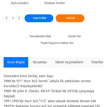
Hızlı Gönderi
Stoktan Teslim
Sepete Ekle
Hızlı Al
Yorum Yaz
Fiyatı Düşünce Haber Ver
Ürün Bilgisi
Yorumlar
Taksit Seçenekleri
Önerilerin
Önsözden önce birkaç satır başı:
1986’da "077 Hızır Acil Servis” adıyla ilk ambulans servisi
kuruldu.(3 büyükşehirde)
1989-90 John R. Fowler, FACEP Türkiye’de DEU’de çalışmaya
başladı.
1991-1992’de Hızır Acil "112” adını alarak hizmete devam etti.
1993’te Bakanlar kurulu acil tıp uzmanlık eğitimini onayladı (30