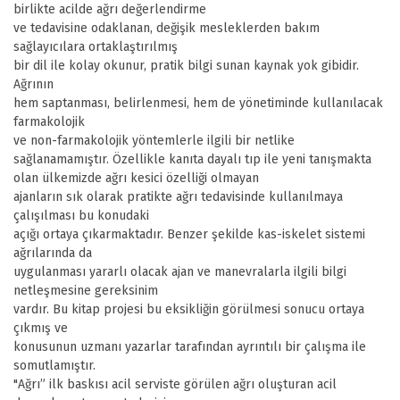
birlikte acilde ağrı değerlendirme
ve tedavisine odaklanan, değişik mesleklerden bakım
sağlayıcılara ortaklaştırılmış
bir dil ile kolay okunur, pratik bilgi sunan kaynak yok gibidir.
Ağrının
hem saptanması, belirlenmesi, hem de yönetiminde kullanılacak
farmakolojik
ve non-farmakolojik yöntemlerle ilgili bir netlike
sağlanamamıştır. Özellikle kanıta dayalı tıp ile yeni tanışmakta
olan ülkemizde ağrı kesici özelliği olmayan
ajanların sık olarak pratikte ağrı tedavisinde kullanılmaya
çalışılması bu konudaki
açığı ortaya çıkarmaktadır. Benzer şekilde kas-iskelet sistemi
ağrılarında da
uygulanması yararlı olacak ajan ve manevralarla ilgili bilgi
netleşmesine gereksinim
vardır. Bu kitap projesi bu eksikliğin görülmesi sonucu ortaya
çıkmış ve
konusunun uzmanı yazarlar tarafından ayrıntılı bir çalışma ile
somutlamıştır.
"Ağrı” ilk baskısı acil serviste görülen ağrı oluşturan acil