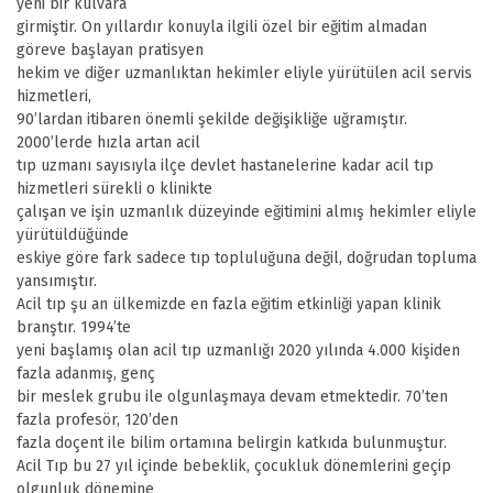
yeni bir kulvara
girmiştir. On yıllardır konuyla ilgili özel bir eğitim almadan
göreve başlayan pratisyen
hekim ve diğer uzmanlıktan hekimler eliyle yürütülen acil servis
hizmetleri,
90’lardan itibaren önemli şekilde değişikliğe uğramıştır.
2000’lerde hızla artan acil
tıp uzmanı sayısıyla ilçe devlet hastanelerine kadar acil tıp
hizmetleri sürekli o klinikte
çalışan ve işin uzmanlık düzeyinde eğitimini almış hekimler eliyle
yürütüldüğünde
eskiye göre fark sadece tıp topluluğuna değil, doğrudan topluma
yansımıştır.
Acil tıp şu an ülkemizde en fazla eğitim etkinliği yapan klinik
branştır. 1994’te
yeni başlamış olan acil tıp uzmanlığı 2020 yılında 4.000 kişiden
fazla adanmış, genç
bir meslek grubu ile olgunlaşmaya devam etmektedir. 70’ten
fazla profesör, 120’den
fazla doçent ile bilim ortamına belirgin katkıda bulunmuştur.
Acil Tıp bu 27 yıl içinde bebeklik, çocukluk dönemlerini geçip
olgunluk dönemine