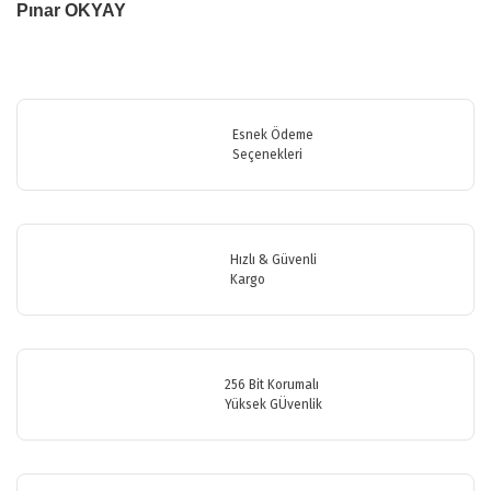
Pınar OKYAY
Bu ürünün fiyat bilgisi, resim, ürün açıklamalarında ve diğer
konularda yetersiz gördüğünüz noktaları öneri formunu kullanarak
Bu ürüne ilk yorumu siz yapın!
tarafımıza iletebilirsiniz.
Görüş ve önerileriniz için teşekkür ederiz.
Esnek Ödeme
Seçenekleri
Yorum Yaz
Ürün resmi kalitesiz, bozuk veya görüntülenemiyor.
Ürün açıklamasında eksik bilgiler bulunuyor.
Ürün bilgilerinde hatalar bulunuyor.
Hızlı & Güvenli
Ürün fiyatı diğer sitelerden daha pahalı.
Kargo
Bu ürüne benzer farklı alternatifler olmalı.
256 Bit Korumalı
Yüksek GÜvenlik
Gönder