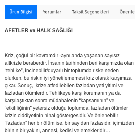
Ürün Bilgisi
Yorumlar
Taksit Seçenekleri
Önerilerin
AFETLER ve HALK SAĞLIĞI
Kriz, çoğul bir kavramdır -aynı anda yaşanan sayısız
altkrizle beraberdir. İnsanın tarihinden beri karşımızda olan
“tehlike”, incinebilir/duyarlı bir toplumda riske neden
olurken, bu riskin iyi yönetilememesi kriz olarak karşımıza
çıkar. Sonuç, krize atfedilebilen fazladan yeti yitimi ve
fazladan ölümlerdir. Tehlikeye karşı korumanın ya da
karşılaştıktan sonra müdahalenin “kapsamının” ve
“etkililiğinin” yetersiz olduğu toplumda, fazladan ölümler
krizin ciddiyetinin nihai göstergesidir. Ve önlenebilir
“fazladan” her bir ölüm ise, bir sayıdan fazlasıdır: içimizden
birinin bir yakını, annesi, kedisi ve emekleridir…