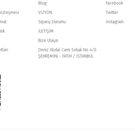
Blog
Facebook
Sözleşmesi
VİZYON
Twitter
imat
Sipariş Durumu
İnstagram
Gönder
lik
İLETİŞİM
Bize Ulaşın
tları
Deniz Abdal Cami Sokak No 4/0
ŞEHREMİNİ - FATİH / İSTANBUL