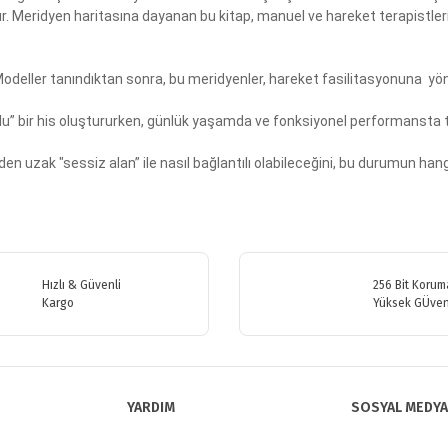
. Meridyen haritasına dayanan bu kitap, manuel ve hareket terapistleri
Modeller tanındıktan sonra, bu meridyenler, hareket fasilitasyonuna yöne
utlu” bir his oluştururken, günlük yaşamda ve fonksiyonel performanst
en uzak "sessiz alan” ile nasıl bağlantılı olabileceğini, bu durumun hangi 
etersiz gördüğünüz noktaları öneri formunu kullanarak tarafımıza iletebilirsiniz
Bu ürüne ilk yorumu siz yapın!
Hızlı & Güvenli
256 Bit Koruma
Kargo
Yüksek GÜven
Yorum Yaz
YARDIM
SOSYAL MEDYA