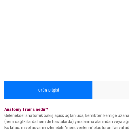
Ürün Bilgisi
Anatomy Trains nedir?
Geleneksel anatomik bakış açısı; uçtan uca, kemikten kemiğe uzanan iz
(hem sağlıklılarda hem de hastalarda) yaralanma alanından veya ağrılı
Bu kitap, miyofasyanın izlenebilir ‘meridyenlerini’ oluşturan fasyal ağ