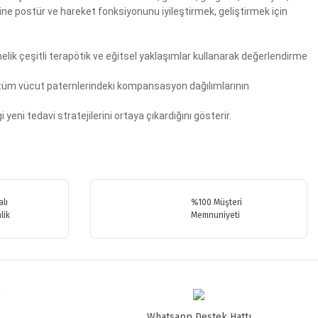
ne postür ve hareket fonksiyonunu iyileştirmek, geliştirmek için
lik çeşitli terapötik ve eğitsel yaklaşımlar kullanarak değerlendirme
a tüm vücut paternlerindeki kompansasyon dağılımlarının
yeni tedavi stratejilerini ortaya çıkardığını gösterir.
.
lı
%100 Müşteri
lik
Memnuniyeti
Whatsapp Destek Hattı