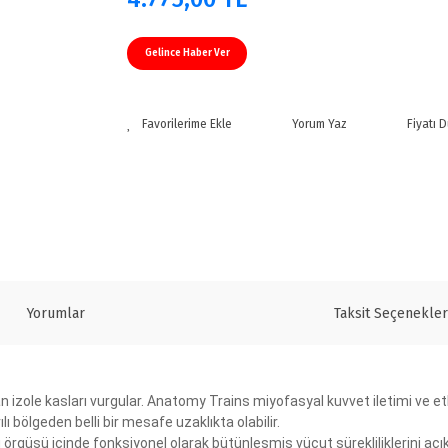
Gelince Haber Ver
Yorum Yaz
Fiyatı 
Yorumlar
Taksit Seçenekler
ole kasları vurgular. Anatomy Trains miyofasyal kuvvet iletimi ve etkile
 bölgeden belli bir mesafe uzaklıkta olabilir.
 örgüsü içinde fonksiyonel olarak bütünleşmiş vücut sürekliliklerini açık 