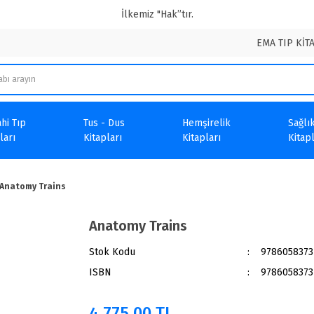
İlkemiz "Hak”tır.
EMA TIP KİT
hi Tıp
Tus - Dus
Hemşirelik
Sağlık
ları
Kitapları
Kitapları
Kitapl
Anatomy Trains
Anatomy Trains
Stok Kodu
9786058373
ISBN
9786058373
4.775,00 TL