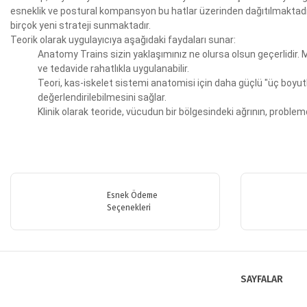
esneklik ve postural kompansyon bu hatlar üzerinden dağıtılmaktadır
birçok yeni strateji sunmaktadır.
Teorik olarak uygulayıcıya aşağıdaki faydaları sunar:
Anatomy Trains sizin yaklaşımınız ne olursa olsun geçerlidir. 
ve tedavide rahatlıkla uygulanabilir.
Teori, kas-iskelet sistemi anatomisi için daha güçlü "üç boy
değerlendirilebilmesini sağlar.
Klinik olarak teoride, vücudun bir bölgesindeki ağrının, problemd
Bu ürünün fiyat bilgisi, resim, ürün açıklamalarında ve diğer konularda y
Görüş ve önerileriniz için teşekkür ederiz.
Esnek Ödeme
Ürün resmi kalitesiz, bozuk veya görüntülenemiyor.
Seçenekleri
Ürün açıklamasında eksik bilgiler bulunuyor.
Ürün bilgilerinde hatalar bulunuyor.
Ürün fiyatı diğer sitelerden daha pahalı.
SAYFALAR
Bu ürüne benzer farklı alternatifler olmalı.