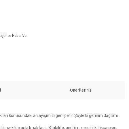
Düşünce Haber Ver
i
Önerileriniz
ri konusundaki anlayışımızı genişletir. Şöyle ki gerinim dağılımı,
bir şekilde anlatmaktadır. Stabilite, gerinim, gerginlik, fiksasyon,