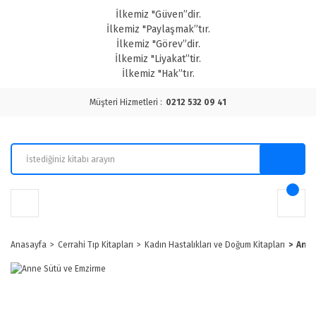
İlkemiz "Güven”dir.
İlkemiz "Paylaşmak”tır.
İlkemiz "Görev”dir.
İlkemiz "Liyakat”tir.
İlkemiz "Hak”tır.
Müşteri Hizmetleri :
0212 532 09 41
Anasayfa
Cerrahi Tıp Kitapları
Kadın Hastalıkları ve Doğum Kitapları
Anne