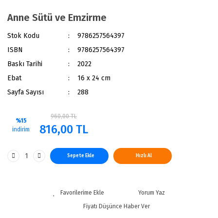
Anne Sütü ve Emzirme
Stok Kodu
9786257564397
ISBN
9786257564397
Baskı Tarihi
2022
Ebat
16 x 24 cm
Sayfa Sayısı
288
960,00 TL
%15
816,00 TL
indirim
Sepete Ekle
Hızlı Al
Yorum Yaz
Fiyatı Düşünce Haber Ver