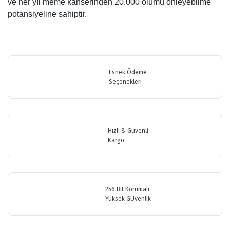
ve her yıl meme kanserinden 20.000 ölümü önleyebilme
potansiyeline sahiptir.
Bu ürünün fiyat bilgisi, resim, ürün açıklamalarında ve diğer
konularda yetersiz gördüğünüz noktaları öneri formunu kullanarak
Bu ürüne ilk yorumu siz yapın!
tarafımıza iletebilirsiniz.
Görüş ve önerileriniz için teşekkür ederiz.
Esnek Ödeme
Seçenekleri
Yorum Yaz
Ürün resmi kalitesiz, bozuk veya görüntülenemiyor.
Ürün açıklamasında eksik bilgiler bulunuyor.
Ürün bilgilerinde hatalar bulunuyor.
Hızlı & Güvenli
Ürün fiyatı diğer sitelerden daha pahalı.
Kargo
Bu ürüne benzer farklı alternatifler olmalı.
256 Bit Korumalı
Yüksek GÜvenlik
Gönder