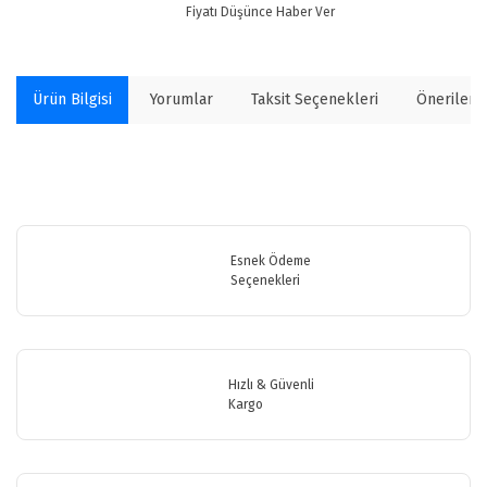
Fiyatı Düşünce Haber Ver
Ürün Bilgisi
Yorumlar
Taksit Seçenekleri
Önerilerin
Bu ürünün fiyat bilgisi, resim, ürün açıklamalarında ve diğer
konularda yetersiz gördüğünüz noktaları öneri formunu kullanarak
Bu ürüne ilk yorumu siz yapın!
tarafımıza iletebilirsiniz.
Görüş ve önerileriniz için teşekkür ederiz.
Esnek Ödeme
Seçenekleri
Yorum Yaz
Ürün resmi kalitesiz, bozuk veya görüntülenemiyor.
Ürün açıklamasında eksik bilgiler bulunuyor.
Ürün bilgilerinde hatalar bulunuyor.
Hızlı & Güvenli
Ürün fiyatı diğer sitelerden daha pahalı.
Kargo
Bu ürüne benzer farklı alternatifler olmalı.