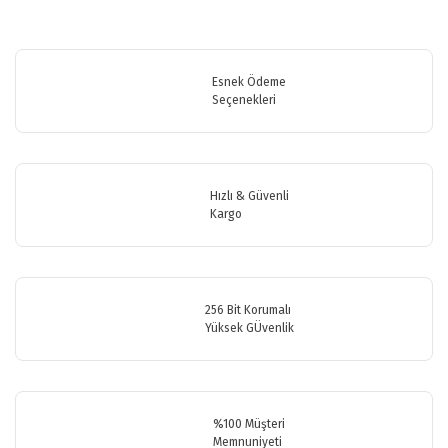
Bu ürünün fiyat bilgisi, resim, ürün açıklamalarında ve diğer
konularda yetersiz gördüğünüz noktaları öneri formunu kullanarak
Bu ürüne ilk yorumu siz yapın!
tarafımıza iletebilirsiniz.
Görüş ve önerileriniz için teşekkür ederiz.
Esnek Ödeme
Seçenekleri
Yorum Yaz
Ürün resmi kalitesiz, bozuk veya görüntülenemiyor.
Ürün açıklamasında eksik bilgiler bulunuyor.
Ürün bilgilerinde hatalar bulunuyor.
Hızlı & Güvenli
Ürün fiyatı diğer sitelerden daha pahalı.
Kargo
Bu ürüne benzer farklı alternatifler olmalı.
256 Bit Korumalı
Yüksek GÜvenlik
Gönder
%100 Müşteri
Memnuniyeti