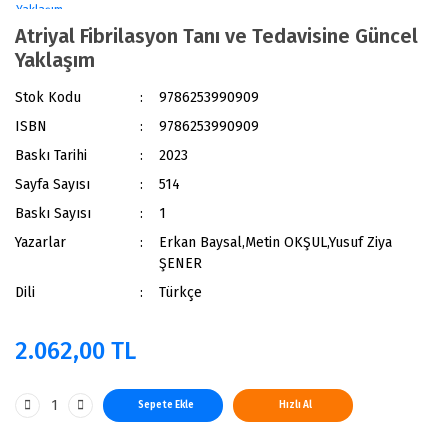
Atriyal Fibrilasyon Tanı ve Tedavisine Güncel
Yaklaşım
Stok Kodu
9786253990909
ISBN
9786253990909
Baskı Tarihi
2023
Sayfa Sayısı
514
Baskı Sayısı
1
Yazarlar
Erkan Baysal,Metin OKŞUL,Yusuf Ziya
ŞENER
Dili
Türkçe
2.062,00 TL
Sepete Ekle
Hızlı Al