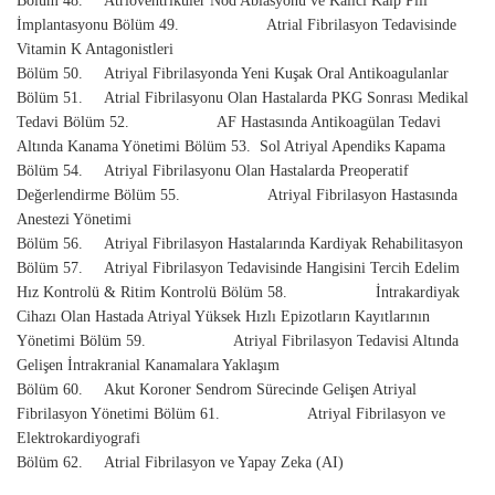
Bölüm 48. Atrioventriküler Nod Ablasyonu ve Kalıcı Kalp Pili
İmplantasyonu Bölüm 49. Atrial Fibrilasyon Tedavisinde
Vitamin K Antagonistleri
Bölüm 50. Atriyal Fibrilasyonda Yeni Kuşak Oral Antikoagulanlar
Bölüm 51. Atrial Fibrilasyonu Olan Hastalarda PKG Sonrası Medikal
Tedavi Bölüm 52. AF Hastasında Antikoagülan Tedavi
Altında Kanama Yönetimi Bölüm 53. Sol Atriyal Apendiks Kapama
Bölüm 54. Atriyal Fibrilasyonu Olan Hastalarda Preoperatif
Değerlendirme Bölüm 55. Atriyal Fibrilasyon Hastasında
Anestezi Yönetimi
Bölüm 56. Atriyal Fibrilasyon Hastalarında Kardiyak Rehabilitasyon
Bölüm 57. Atriyal Fibrilasyon Tedavisinde Hangisini Tercih Edelim
Hız Kontrolü & Ritim Kontrolü Bölüm 58. İntrakardiyak
Cihazı Olan Hastada Atriyal Yüksek Hızlı Epizotların Kayıtlarının
Yönetimi Bölüm 59. Atriyal Fibrilasyon Tedavisi Altında
Gelişen İntrakranial Kanamalara Yaklaşım
Bölüm 60. Akut Koroner Sendrom Sürecinde Gelişen Atriyal
Fibrilasyon Yönetimi Bölüm 61. Atriyal Fibrilasyon ve
Elektrokardiyografi
Bölüm 62. Atrial Fibrilasyon ve Yapay Zeka (AI)