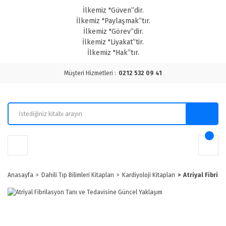
İlkemiz "Güven”dir.
İlkemiz "Paylaşmak”tır.
İlkemiz "Görev”dir.
İlkemiz "Liyakat”tir.
İlkemiz "Hak”tır.
Müşteri Hizmetleri :
0212 532 09 41
Anasayfa
Dahili Tıp Bilimleri Kitapları
Kardiyoloji Kitapları
Atriyal Fibril