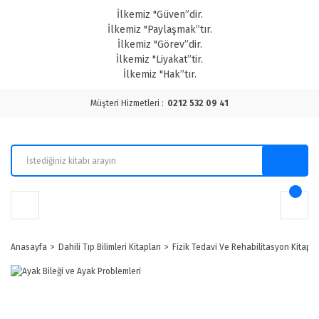
İlkemiz "Güven”dir.
İlkemiz "Paylaşmak”tır.
İlkemiz "Görev”dir.
İlkemiz "Liyakat”tir.
İlkemiz "Hak”tır.
Müşteri Hizmetleri :
0212 532 09 41
Anasayfa
Dahili Tıp Bilimleri Kitapları
Fizik Tedavi Ve Rehabilitasyon Kitapla