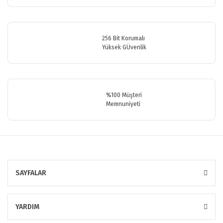
Bu ürüne benzer farklı alternatifler olmalı.
256 Bit Korumalı
Yüksek GÜvenlik
Gönder
%100 Müşteri
Memnuniyeti
SAYFALAR
YARDIM