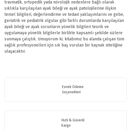
travmatik, ortopedik yada nörolojik nedenlere bağlı olarak
sıklıkla karşılaşılan ayak bileği ve ayak patolojilerine ilişkin
temel bilgileri, değerlendirme ve tedavi yaklaşımlarını ve gebe,
geriatrik ve pediatrik olgular gibi farklı durumlarda karşılaşılan
ayak bileği ve ayak sorunların yönelik bilgileri teorik ve
uygulamaya yönelik bilgilerle birlikte kapsamlı şekilde sizlere
sunmaya çalıştık. Umuyorum ki, kitabımız bu alanda çalışan tüm
sağlık profesyonelleri için sık baş vurulan bir kaynak niteliğine
ulaşacaktır.
Bu ürünün fiyat bilgisi, resim, ürün açıklamalarında ve diğer
konularda yetersiz gördüğünüz noktaları öneri formunu kullanarak
Bu ürüne ilk yorumu siz yapın!
tarafımıza iletebilirsiniz.
Görüş ve önerileriniz için teşekkür ederiz.
Esnek Ödeme
Seçenekleri
Yorum Yaz
Ürün resmi kalitesiz, bozuk veya görüntülenemiyor.
Ürün açıklamasında eksik bilgiler bulunuyor.
Ürün bilgilerinde hatalar bulunuyor.
Hızlı & Güvenli
Ürün fiyatı diğer sitelerden daha pahalı.
Kargo