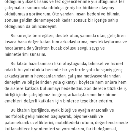
olduğum yüksek lisans ve tez öğrencilerimle yürüttüğümüz tez
çalışmaları sonucunda oldukça geniş bir birikime ulaşmış
olduğumuzu görüyorum. Öte yandan, insan bedeni ve bilimin,
sonuna geldim denemeyecek kadar sonsuz bir içeriğe sahip
olduğunun da bilincindeyim.
Bu süreçte beni eğiten, destek olan, yanımda olan, geliştiren
kısaca bana değer katan tüm arkadaşlarıma, meslektaşlarıma ve
hocalarıma da yürekten kucak dolusu sevgi, saygı ve
minnetlerimi sunarım.
Bu kitabı hazırlanması fikri oluştuğunda, bilimsel ve hizmet
odaklı bu yolculukta benimle bir yerlerde yolu kesişmiş genç
arkadaşlarımın heyecanlarından, çalışma motivasyonlarından,
deneyim ve bilgilerinden yola çıkmayı, böylece hem onlara hem
de sizlere katkıda bulunmayı hedefledim. Son derece titizlikle iş
birliği içinde çalıştığımız bu genç arkadaşlarımın her birine
emekleri, değerli katkıları için binlerce teşekkür ederim.
Bu kitabın içeriğinde, ayak bileği ve ayağın anatomik ve
morfolojik gelişiminden başlayarak, biyomekanik ve
patomekanik özelliklerini, mobilitedeki rolünü, değerlendirmede
kullanabilecek yöntemleri ve yorumlarını, farklı doğumsal,