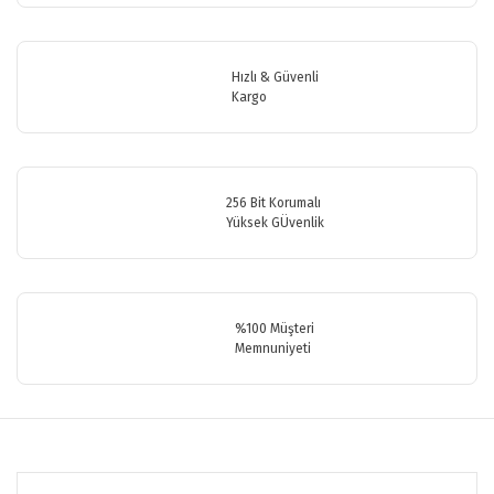
Ürün resmi kalitesiz, bozuk veya görüntülenemiyor.
Ürün açıklamasında eksik bilgiler bulunuyor.
Ürün bilgilerinde hatalar bulunuyor.
Hızlı & Güvenli
Ürün fiyatı diğer sitelerden daha pahalı.
Kargo
Bu ürüne benzer farklı alternatifler olmalı.
256 Bit Korumalı
Yüksek GÜvenlik
Gönder
%100 Müşteri
Memnuniyeti