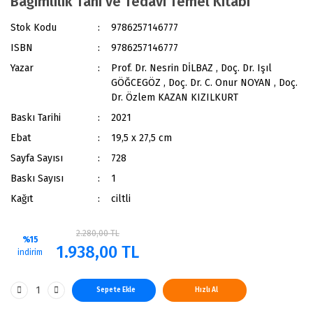
Bağımlılık Tanı ve Tedavi Temel Kitabı
Stok Kodu
9786257146777
ISBN
9786257146777
Yazar
Prof. Dr. Nesrin DİLBAZ , Doç. Dr. Işıl
GÖĞCEGÖZ , Doç. Dr. C. Onur NOYAN , Doç.
Dr. Özlem KAZAN KIZILKURT
Baskı Tarihi
2021
Ebat
19,5 x 27,5 cm
Sayfa Sayısı
728
Baskı Sayısı
1
Kağıt
ciltli
2.280,00 TL
%15
1.938,00 TL
indirim
Sepete Ekle
Hızlı Al