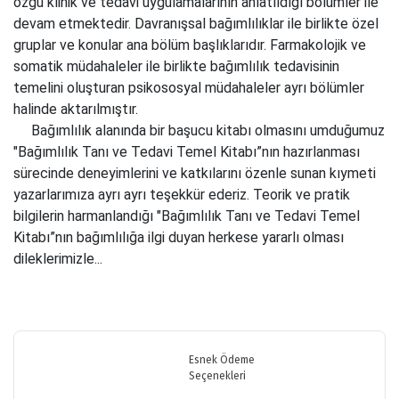
özgü klinik ve tedavi uygulamalarının anlatıldığı bölümler ile
devam etmektedir. Davranışsal bağımlılıklar ile birlikte özel
gruplar ve konular ana bölüm başlıklarıdır. Farmakolojik ve
somatik müdahaleler ile birlikte bağımlılık tedavisinin
temelini oluşturan psikososyal müdahaleler ayrı bölümler
halinde aktarılmıştır.
Bağımlılık alanında bir başucu kitabı olmasını umduğumuz
"Bağımlılık Tanı ve Tedavi Temel Kitabı”nın hazırlanması
sürecinde deneyimlerini ve katkılarını özenle sunan kıymeti
yazarlarımıza ayrı ayrı teşekkür ederiz. Teorik ve pratik
bilgilerin harmanlandığı "Bağımlılık Tanı ve Tedavi Temel
Kitabı”nın bağımlılığa ilgi duyan herkese yararlı olması
dileklerimizle...
Bu ürünün fiyat bilgisi, resim, ürün açıklamalarında ve diğer
konularda yetersiz gördüğünüz noktaları öneri formunu kullanarak
Bu ürüne ilk yorumu siz yapın!
tarafımıza iletebilirsiniz.
Görüş ve önerileriniz için teşekkür ederiz.
Esnek Ödeme
Seçenekleri
Yorum Yaz