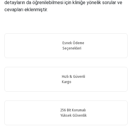
detayların da öğrenilebilmesi için kliniğe yönelik sorular ve
cevapları eklenmiştir.
Bu ürünün fiyat bilgisi, resim, ürün açıklamalarında ve diğer
konularda yetersiz gördüğünüz noktaları öneri formunu kullanarak
Bu ürüne ilk yorumu siz yapın!
tarafımıza iletebilirsiniz.
Görüş ve önerileriniz için teşekkür ederiz.
Esnek Ödeme
Seçenekleri
Yorum Yaz
Ürün resmi kalitesiz, bozuk veya görüntülenemiyor.
Ürün açıklamasında eksik bilgiler bulunuyor.
Ürün bilgilerinde hatalar bulunuyor.
Hızlı & Güvenli
Ürün fiyatı diğer sitelerden daha pahalı.
Kargo
Bu ürüne benzer farklı alternatifler olmalı.
256 Bit Korumalı
Yüksek GÜvenlik
Gönder