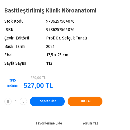
Basitleştirilmiş Klinik Nöroanatomi
Stok Kodu
9786257564076
ISBN
9786257564076
Çeviri Editörü
Prof. Dr. Selçuk Tunalı
Baskı Tarihi
2021
Ebat
17,5 x 25 cm
Sayfa Sayısı
112
620,00 TL
%15
527,00 TL
indirim
Sepete Ekle
Hızlı Al
Yorum Yaz