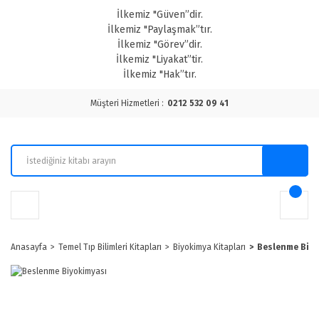
İlkemiz "Güven”dir.
İlkemiz "Paylaşmak”tır.
İlkemiz "Görev”dir.
İlkemiz "Liyakat”tir.
İlkemiz "Hak”tır.
Müşteri Hizmetleri :
0212 532 09 41
Anasayfa
Temel Tıp Bilimleri Kitapları
Biyokimya Kitapları
Beslenme Biyo