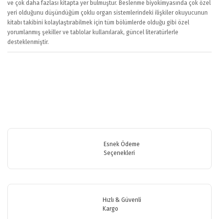
ve çok daha fazlası kitapta yer bulmuştur. Beslenme biyokimyasında çok özel
yeri olduğunu düşündüğüm çoklu organ sistemlerindeki ilişkiler okuyucunun
kitabı takibini kolaylaştırabilmek için tüm bölümlerde olduğu gibi özel
yorumlanmış şekiller ve tablolar kullanılarak, güncel literatürlerle
desteklenmiştir.
Bu ürüne ilk yorumu siz yapın!
Bu ürünün fiyat bilgisi, resim, ürün açıklamalarında ve diğer konularda
yetersiz gördüğünüz noktaları öneri formunu kullanarak tarafımıza
Yorum Yaz
iletebilirsiniz.
Görüş ve önerileriniz için teşekkür ederiz.
Esnek Ödeme
Seçenekleri
Ürün resmi kalitesiz, bozuk veya görüntülenemiyor.
Ürün açıklamasında eksik bilgiler bulunuyor.
Ürün bilgilerinde hatalar bulunuyor.
Hızlı & Güvenli
Ürün fiyatı diğer sitelerden daha pahalı.
Kargo
Bu ürüne benzer farklı alternatifler olmalı.