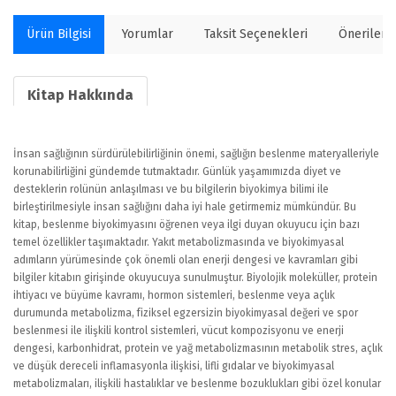
Ürün Bilgisi
Yorumlar
Taksit Seçenekleri
Önerilerin
Kitap Hakkında
İnsan sağlığının sürdürülebilirliğinin önemi, sağlığın beslenme materyalleriyle
korunabilirliğini gündemde tutmaktadır. Günlük yaşamımızda diyet ve
desteklerin rolünün anlaşılması ve bu bilgilerin biyokimya bilimi ile
birleştirilmesiyle insan sağlığını daha iyi hale getirmemiz mümkündür. Bu
kitap, beslenme biyokimyasını öğrenen veya ilgi duyan okuyucu için bazı
temel özellikler taşımaktadır. Yakıt metabolizmasında ve biyokimyasal
adımların yürümesinde çok önemli olan enerji dengesi ve kavramları gibi
bilgiler kitabın girişinde okuyucuya sunulmuştur. Biyolojik moleküller, protein
ihtiyacı ve büyüme kavramı, hormon sistemleri, beslenme veya açlık
durumunda metabolizma, fiziksel egzersizin biyokimyasal değeri ve spor
beslenmesi ile ilişkili kontrol sistemleri, vücut kompozisyonu ve enerji
dengesi, karbonhidrat, protein ve yağ metabolizmasının metabolik stres, açlık
ve düşük dereceli inflamasyonla ilişkisi, lifli gıdalar ve biyokimyasal
metabolizmaları, ilişkili hastalıklar ve beslenme bozuklukları gibi özel konular