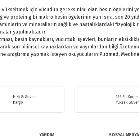
i yükseltmek için vücudun gereksinimi olan besin ögelerini y
ğ ve protein gibi makro besin ögelerinin yanı sıra, son 20 yıl
minlerin ve minerallerin sağlık ve hastalıklardaki fizyolojik
rmalar yapılmaktadır.
ası, besin kaynakları, vücuttaki işlevleri, bunların eksiklik
layarak son bilimsel kaynaklardan ve yayınlardan bilgi özetlem
ne araştırma yapmak isteyen okuyucuların Pubmed, Medline, S
etersiz gördüğünüz noktaları öneri formunu kullanarak tarafımıza iletebilirsiniz
Bu ürüne ilk yorumu siz yapın!
Hızlı & Güvenli
256 Bit Koruma
Kargo
Yüksek GÜven
Yorum Yaz
YARDIM
SOSYAL MEDYA