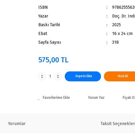
ISBN
9786255562
Yazar
Doç. Dr. In
Baskı Tarihi
2025
Ebat
16 x 24 cm
Sayfa Sayısı
318
575,00 TL
Sepete Ekle
Hızlı Al
Yorum Yaz
Fiyatı 
Yorumlar
Taksit Seçenekler