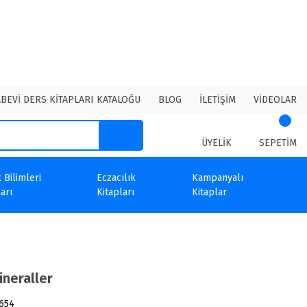
ABEVİ DERS KİTAPLARI KATALOĞU
BLOG
İLETİŞİM
VİDEOLAR
ÜYELİK
SEPETİM
 Bilimleri
Eczacılık
Kampanyalı
arı
Kitapları
Kitaplar
ineraller
654