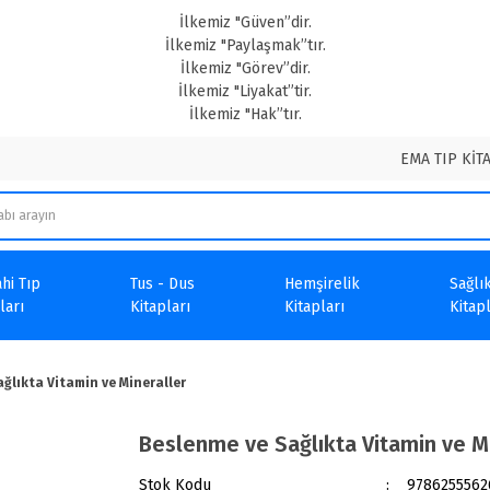
İlkemiz "Güven”dir.
İlkemiz "Paylaşmak”tır.
İlkemiz "Görev”dir.
İlkemiz "Liyakat”tir.
İlkemiz "Hak”tır.
EMA TIP KİT
hi Tıp
Tus - Dus
Hemşirelik
Sağlık
ları
Kitapları
Kitapları
Kitapl
ğlıkta Vitamin ve Mineraller
Beslenme ve Sağlıkta Vitamin ve M
Stok Kodu
9786255562