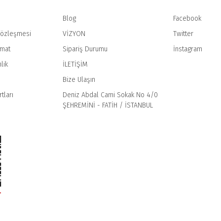
Blog
Facebook
Sözleşmesi
VİZYON
Twitter
imat
Sipariş Durumu
İnstagram
Gönder
lik
İLETİŞİM
Bize Ulaşın
tları
Deniz Abdal Cami Sokak No 4/0
ŞEHREMİNİ - FATİH / İSTANBUL