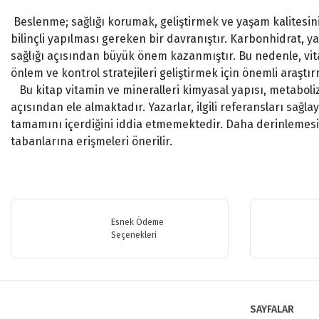
Beslenme; sağlığı korumak, geliştirmek ve yaşam kalitesin
bilinçli yapılması gereken bir davranıştır. Karbonhidrat, ya
sağlığı açısından büyük önem kazanmıştır. Bu nedenle, vita
önlem ve kontrol stratejileri geliştirmek için önemli araştı
Bu kitap vitamin ve mineralleri kimyasal yapısı, metabolizm
açısından ele almaktadır. Yazarlar, ilgili referansları sağ
tamamını içerdiğini iddia etmemektedir. Daha derinlemesi
tabanlarına erişmeleri önerilir.
Bu ürünün fiyat bilgisi, resim, ürün açıklamalarında ve diğer konularda y
Görüş ve önerileriniz için teşekkür ederiz.
Esnek Ödeme
Ürün resmi kalitesiz, bozuk veya görüntülenemiyor.
Seçenekleri
Ürün açıklamasında eksik bilgiler bulunuyor.
Ürün bilgilerinde hatalar bulunuyor.
Ürün fiyatı diğer sitelerden daha pahalı.
SAYFALAR
Bu ürüne benzer farklı alternatifler olmalı.