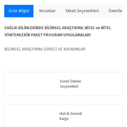
Ürün Bilgisi
Yorumlar
Taksit Seçenekleri
Önerilerin
SAĞLIK BİLİMLERİNDE BİLİMSEL ARAŞTIRMA: NİCEL ve NİTEL
YÖNTEMLERİN PAKET PROGRAM UYGULAMALARI
BİLİMSEL ARAŞTIRMA SÜRECİ VE KAVRAMLAR
Bu ürünün fiyat bilgisi, resim, ürün açıklamalarında ve diğer
konularda yetersiz gördüğünüz noktaları öneri formunu kullanarak
Bu ürüne ilk yorumu siz yapın!
tarafımıza iletebilirsiniz.
Görüş ve önerileriniz için teşekkür ederiz.
Esnek Ödeme
Seçenekleri
Yorum Yaz
Ürün resmi kalitesiz, bozuk veya görüntülenemiyor.
Ürün açıklamasında eksik bilgiler bulunuyor.
Ürün bilgilerinde hatalar bulunuyor.
Hızlı & Güvenli
Ürün fiyatı diğer sitelerden daha pahalı.
Kargo
Bu ürüne benzer farklı alternatifler olmalı.