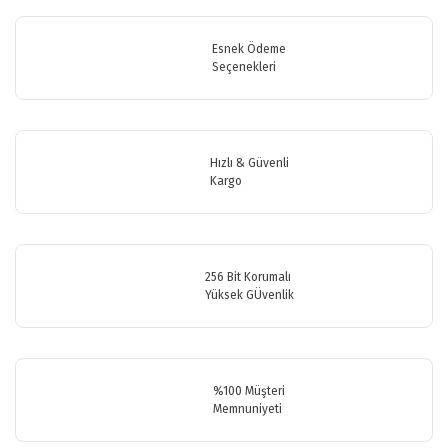
konularda yetersiz gördüğünüz noktaları öneri formunu kullanarak
Bu ürüne ilk yorumu siz yapın!
tarafımıza iletebilirsiniz.
Görüş ve önerileriniz için teşekkür ederiz.
Esnek Ödeme
Seçenekleri
Yorum Yaz
Ürün resmi kalitesiz, bozuk veya görüntülenemiyor.
Ürün açıklamasında eksik bilgiler bulunuyor.
Ürün bilgilerinde hatalar bulunuyor.
Hızlı & Güvenli
Ürün fiyatı diğer sitelerden daha pahalı.
Kargo
Bu ürüne benzer farklı alternatifler olmalı.
256 Bit Korumalı
Yüksek GÜvenlik
Gönder
%100 Müşteri
Memnuniyeti