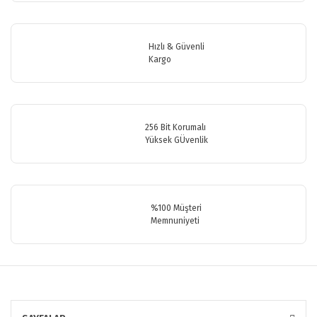
Ürün açıklamasında eksik bilgiler bulunuyor.
Ürün bilgilerinde hatalar bulunuyor.
Hızlı & Güvenli
Ürün fiyatı diğer sitelerden daha pahalı.
Kargo
Bu ürüne benzer farklı alternatifler olmalı.
256 Bit Korumalı
Yüksek GÜvenlik
Gönder
%100 Müşteri
Memnuniyeti