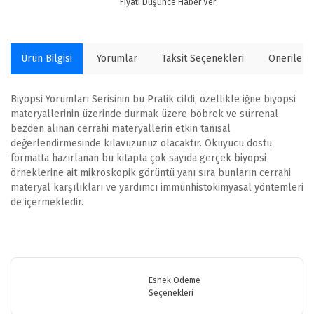
Fiyatı Düşünce Haber Ver
Ürün Bilgisi
Yorumlar
Taksit Seçenekleri
Önerilerin
Biyopsi Yorumları Serisinin bu Pratik cildi, özellikle iğne biyopsi
materyallerinin üzerinde durmak üzere böbrek ve sürrenal
bezden alınan cerrahi materyallerin etkin tanısal
değerlendirmesinde kılavuzunuz olacaktır. Okuyucu dostu
formatta hazırlanan bu kitapta çok sayıda gerçek biyopsi
örneklerine ait mikroskopik görüntü yanı sıra bunların cerrahi
materyal karşılıkları ve yardımcı immünhistokimyasal yöntemleri
de içermektedir.
Bu ürünün fiyat bilgisi, resim, ürün açıklamalarında ve diğer
konularda yetersiz gördüğünüz noktaları öneri formunu kullanarak
Bu ürüne ilk yorumu siz yapın!
tarafımıza iletebilirsiniz.
Görüş ve önerileriniz için teşekkür ederiz.
Esnek Ödeme
Seçenekleri
Yorum Yaz
Ürün resmi kalitesiz, bozuk veya görüntülenemiyor.