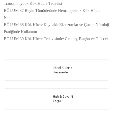
Transamniyotik Kök Hücre Tedavisi
BÖLÜM 37 Beyin Tümörlerinde Hematopoietik Kök Hücre
Nakli
BÖLÜM 38 Kök Hücre Kaynaklı Eksozomlar ve Çocuk Nöroloji
Pratiğinde Kullanımı
BÖLÜM 39 Kök Hücre Tedavisinde: Geçmiş, Bugün ve Gelecek
Bu ürünün fiyat bilgisi, resim, ürün açıklamalarında ve diğer
konularda yetersiz gördüğünüz noktaları öneri formunu kullanarak
Bu ürüne ilk yorumu siz yapın!
tarafımıza iletebilirsiniz.
Görüş ve önerileriniz için teşekkür ederiz.
Esnek Ödeme
Seçenekleri
Yorum Yaz
Ürün resmi kalitesiz, bozuk veya görüntülenemiyor.
Ürün açıklamasında eksik bilgiler bulunuyor.
Ürün bilgilerinde hatalar bulunuyor.
Hızlı & Güvenli
Ürün fiyatı diğer sitelerden daha pahalı.
Kargo
Bu ürüne benzer farklı alternatifler olmalı.