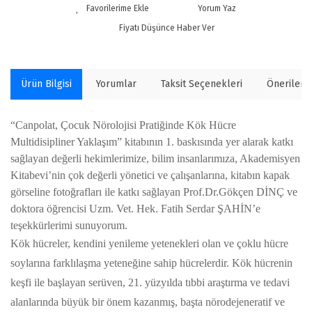
Yorum Yaz
Fiyatı Düşünce Haber Ver
Ürün Bilgisi
Yorumlar
Taksit Seçenekleri
Önerilerin
“Canpolat, Çocuk Nörolojisi Pratiğinde Kök Hücre
Multidisipliner Yaklaşım” kitabının 1. baskısında yer alarak katkı
sağlayan değerli hekimlerimize, bilim insanlarımıza, Akademisyen
Kitabevi’nin çok değerli yönetici ve çalışanlarına, kitabın kapak
görseline fotoğrafları ile katkı sağlayan Prof.Dr.Gökçen DİNÇ ve
doktora öğrencisi Uzm. Vet. Hek. Fatih Serdar ŞAHİN’e
teşekkürlerimi sunuyorum.
Kök hücreler, kendini yenileme yetenekleri olan ve çoklu hücre
soylarına farklılaşma yeteneğine sahip hücrelerdir. Kök hücrenin
keşfi ile başlayan serüven, 21. yüzyılda tıbbi araştırma ve tedavi
alanlarında büyük bir önem kazanmış, başta nörodejeneratif ve