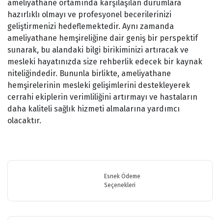
ameliyathane ortamında karşılaşılan durumlara
hazırlıklı olmayı ve profesyonel becerilerinizi
geliştirmenizi hedeflemektedir. Aynı zamanda
ameliyathane hemşireliğine dair geniş bir perspektif
sunarak, bu alandaki bilgi birikiminizi artıracak ve
mesleki hayatınızda size rehberlik edecek bir kaynak
niteliğindedir. Bununla birlikte, ameliyathane
hemşirelerinin mesleki gelişimlerini destekleyerek
cerrahi ekiplerin verimliliğini artırmayı ve hastaların
daha kaliteli sağlık hizmeti almalarına yardımcı
olacaktır.
Bu ürünün fiyat bilgisi, resim, ürün açıklamalarında ve diğer
konularda yetersiz gördüğünüz noktaları öneri formunu kullanarak
Bu ürüne ilk yorumu siz yapın!
tarafımıza iletebilirsiniz.
Görüş ve önerileriniz için teşekkür ederiz.
Esnek Ödeme
Seçenekleri
Yorum Yaz
Ürün resmi kalitesiz, bozuk veya görüntülenemiyor.
Ürün açıklamasında eksik bilgiler bulunuyor.