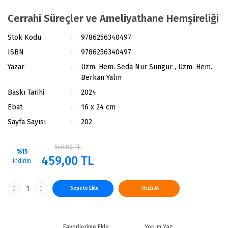
Cerrahi Süreçler ve Ameliyathane Hemşireliği
Stok Kodu
9786256340497
ISBN
9786256340497
Yazar
Uzm. Hem. Seda Nur Sungur , Uzm. Hem.
Berkan Yalın
Baskı Tarihi
2024
Ebat
16 x 24 cm
Sayfa Sayısı
202
540,00 TL
%15
459,00 TL
indirim
Sepete Ekle
Hızlı Al
Yorum Yaz