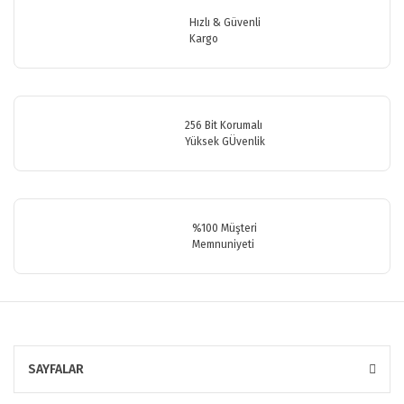
Ürün bilgilerinde hatalar bulunuyor.
Hızlı & Güvenli
Ürün fiyatı diğer sitelerden daha pahalı.
Kargo
Bu ürüne benzer farklı alternatifler olmalı.
256 Bit Korumalı
Yüksek GÜvenlik
Gönder
%100 Müşteri
Memnuniyeti
SAYFALAR