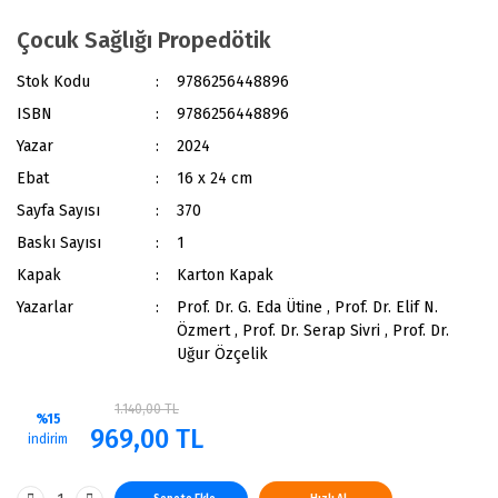
Çocuk Sağlığı Propedötik
Stok Kodu
9786256448896
ISBN
9786256448896
Yazar
2024
Ebat
16 x 24 cm
Sayfa Sayısı
370
Baskı Sayısı
1
Kapak
Karton Kapak
Yazarlar
Prof. Dr. G. Eda Ütine , Prof. Dr. Elif N.
Özmert , Prof. Dr. Serap Sivri , Prof. Dr.
Uğur Özçelik
1.140,00 TL
%15
969,00 TL
indirim