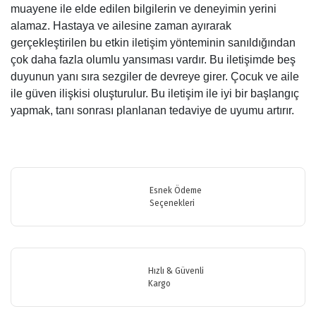
muayene ile elde edilen bilgilerin ve deneyimin yerini
alamaz. Hastaya ve ailesine zaman ayırarak
gerçekleştirilen bu etkin iletişim yönteminin sanıldığından
çok daha fazla olumlu yansıması vardır. Bu iletişimde beş
duyunun yanı sıra sezgiler de devreye girer. Çocuk ve aile
ile güven ilişkisi oluşturulur. Bu iletişim ile iyi bir başlangıç
yapmak, tanı sonrası planlanan tedaviye de uyumu artırır.
Bu ürünün fiyat bilgisi, resim, ürün açıklamalarında ve diğer
konularda yetersiz gördüğünüz noktaları öneri formunu kullanarak
Bu ürüne ilk yorumu siz yapın!
tarafımıza iletebilirsiniz.
Görüş ve önerileriniz için teşekkür ederiz.
Esnek Ödeme
Seçenekleri
Yorum Yaz
Ürün resmi kalitesiz, bozuk veya görüntülenemiyor.
Ürün açıklamasında eksik bilgiler bulunuyor.
Ürün bilgilerinde hatalar bulunuyor.
Hızlı & Güvenli
Ürün fiyatı diğer sitelerden daha pahalı.
Kargo
Bu ürüne benzer farklı alternatifler olmalı.