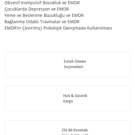
Obsesif Kompulsif Bozukluk ve EMDR
Çocuklarda Depresyon ve EMDR
Yeme ve Beslenme Bozukluğu ve EMDR
Bağlanma Odaklı Travmalar ve EMDR
EMDR’ın Çevirimiçi Psikolojik Danışmada Kullanılması
Bu ürünün fiyat bilgisi, resim, ürün açıklamalarında ve diğer
konularda yetersiz gördüğünüz noktaları öneri formunu kullanarak
Bu ürüne ilk yorumu siz yapın!
tarafımıza iletebilirsiniz.
Görüş ve önerileriniz için teşekkür ederiz.
Esnek Ödeme
Seçenekleri
Yorum Yaz
Ürün resmi kalitesiz, bozuk veya görüntülenemiyor.
Ürün açıklamasında eksik bilgiler bulunuyor.
Ürün bilgilerinde hatalar bulunuyor.
Hızlı & Güvenli
Ürün fiyatı diğer sitelerden daha pahalı.
Kargo
Bu ürüne benzer farklı alternatifler olmalı.
256 Bit Korumalı