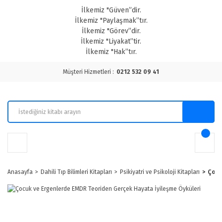
İlkemiz "Güven”dir.
İlkemiz "Paylaşmak”tır.
İlkemiz "Görev”dir.
İlkemiz "Liyakat”tir.
İlkemiz "Hak”tır.
Müşteri Hizmetleri :
0212 532 09 41
Anasayfa
Dahili Tıp Bilimleri Kitapları
Psikiyatri ve Psikoloji Kitapları
Çocu