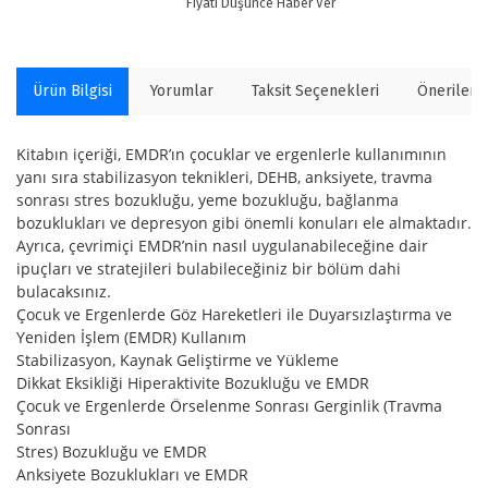
Fiyatı Düşünce Haber Ver
Ürün Bilgisi
Yorumlar
Taksit Seçenekleri
Önerilerin
Kitabın içeriği, EMDR’ın çocuklar ve ergenlerle kullanımının
yanı sıra stabilizasyon teknikleri, DEHB, anksiyete, travma
sonrası stres bozukluğu, yeme bozukluğu, bağlanma
bozuklukları ve depresyon gibi önemli konuları ele almaktadır.
Ayrıca, çevrimiçi EMDR’nin nasıl uygulanabileceğine dair
ipuçları ve stratejileri bulabileceğiniz bir bölüm dahi
bulacaksınız.
Çocuk ve Ergenlerde Göz Hareketleri ile Duyarsızlaştırma ve
Yeniden İşlem (EMDR) Kullanım
Stabilizasyon, Kaynak Geliştirme ve Yükleme
Dikkat Eksikliği Hiperaktivite Bozukluğu ve EMDR
Çocuk ve Ergenlerde Örselenme Sonrası Gerginlik (Travma
Sonrası
Stres) Bozukluğu ve EMDR
Anksiyete Bozuklukları ve EMDR