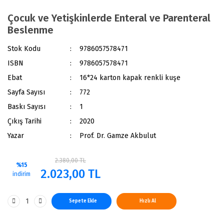
Çocuk ve Yetişkinlerde Enteral ve Parenteral
Beslenme
Stok Kodu
9786057578471
ISBN
9786057578471
Ebat
16*24 karton kapak renkli kuşe
Sayfa Sayısı
772
Baskı Sayısı
1
Çıkış Tarihi
2020
Yazar
Prof. Dr. Gamze Akbulut
2.380,00 TL
%15
2.023,00 TL
indirim
Sepete Ekle
Hızlı Al