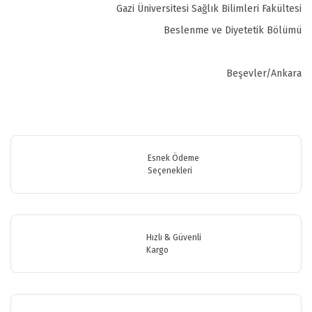
Gazi Üniversitesi Sağlık Bilimleri Fakültesi
Beslenme ve Diyetetik Bölümü
Beşevler/Ankara
Bu ürünün fiyat bilgisi, resim, ürün açıklamalarında ve diğer
konularda yetersiz gördüğünüz noktaları öneri formunu kullanarak
Bu ürüne ilk yorumu siz yapın!
tarafımıza iletebilirsiniz.
Görüş ve önerileriniz için teşekkür ederiz.
Esnek Ödeme
Seçenekleri
Yorum Yaz
Ürün resmi kalitesiz, bozuk veya görüntülenemiyor.
Ürün açıklamasında eksik bilgiler bulunuyor.
Ürün bilgilerinde hatalar bulunuyor.
Hızlı & Güvenli
Ürün fiyatı diğer sitelerden daha pahalı.
Kargo
Bu ürüne benzer farklı alternatifler olmalı.