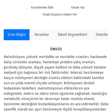
Yorum Yaz
Fiyatı Düşünce Haber Ver
Ürün Bilgisi
Yorumlar
Taksit Seçenekleri
Önerilerin
ÖNSÖZ
Malnütrisyon; yüksek morbidite ve mortalite oranları, hastanede
kalış süresinin uzaması, hastaneye yeniden yatış oranları,
gecikmiş iyileşme, düşük yaşam kalitesi ve daha yüksek hastane
maliyeti için bağımsız bir risk faktörüdür. Yetersiz beslenmeye
karşın nütrisyonel desteğin olumlu etkileri hakkındaki kanıtlar
son on yılda önemli ölçüde artmıştır. Nütrisyonel destek
tedavisinin hedefleri, malnütrisyonun etkilerini en aza
indirgemek, makro ve mikro besin ögelerini sağlamak, hastalığın
metabolik süreçlerini bir dereceye kadar modüle etmek,
beslenme desteğinin komplikasyonlarını en aza indirmektir. Daha
spesifik olarak ise; aşırı beslemeyle ilişkili komplikasyonlardan