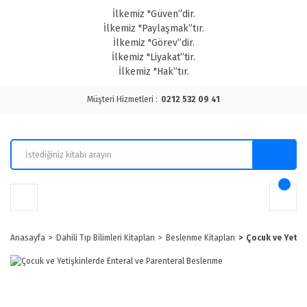
İlkemiz "Güven”dir.
İlkemiz "Paylaşmak”tır.
İlkemiz "Görev”dir.
İlkemiz "Liyakat”tir.
İlkemiz "Hak”tır.
Müşteri Hizmetleri :
0212 532 09 41
Anasayfa
Dahili Tıp Bilimleri Kitapları
Beslenme Kitapları
Çocuk ve Yetiş