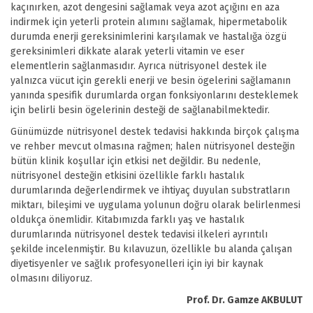
kaçınırken, azot dengesini sağlamak veya azot açığını en aza
indirmek için yeterli protein alımını sağlamak, hipermetabolik
durumda enerji gereksinimlerini karşılamak ve hastalığa özgü
gereksinimleri dikkate alarak yeterli vitamin ve eser
elementlerin sağlanmasıdır. Ayrıca nütrisyonel destek ile
yalnızca vücut için gerekli enerji ve besin ögelerini sağlamanın
yanında spesifik durumlarda organ fonksiyonlarını desteklemek
için belirli besin ögelerinin desteği de sağlanabilmektedir.
Günümüzde nütrisyonel destek tedavisi hakkında birçok çalışma
ve rehber mevcut olmasına rağmen; halen nütrisyonel desteğin
bütün klinik koşullar için etkisi net değildir. Bu nedenle,
nütrisyonel desteğin etkisini özellikle farklı hastalık
durumlarında değerlendirmek ve ihtiyaç duyulan substratların
miktarı, bileşimi ve uygulama yolunun doğru olarak belirlenmesi
oldukça önemlidir. Kitabımızda farklı yaş ve hastalık
durumlarında nütrisyonel destek tedavisi ilkeleri ayrıntılı
şekilde incelenmiştir. Bu kılavuzun, özellikle bu alanda çalışan
diyetisyenler ve sağlık profesyonelleri için iyi bir kaynak
olmasını diliyoruz.
Prof. Dr. Gamze AKBULUT