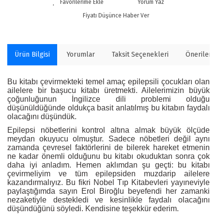
Yorum Yaz
Fiyatı Düşünce Haber Ver
Ürün Bilgisi
Yorumlar
Taksit Seçenekleri
Önerilerin
Bu kitabı çevirmekteki temel amaç epilepsili çocukları olan
ailelere bir başucu kitabı üretmekti. Ailelerimizin büyük
çoğunluğunun İngilizce dili problemi olduğu
düşünüldüğünde oldukça basit anlatılmış bu kitabın faydalı
olacağını düşündük.
Epilepsi nöbetlerini kontrol altına almak büyük ölçüde
meydan okuyucu olmuştur. Sadece nöbetleri değil aynı
zamanda çevresel faktörlerini de bilerek hareket etmenin
ne kadar önemli olduğunu bu kitabı okuduktan sonra çok
daha iyi anladım. Hemen aklımdan şu geçti: bu kitabı
çevirmeliyim ve tüm epilepsiden muzdarip ailelere
kazandırmalıyız. Bu fikri Nobel Tıp Kitabevleri yayıneviyle
paylaştığımda sayın Erol Biroğlu beyefendi her zamanki
nezaketiyle destekledi ve kesinlikle faydalı olacağını
düşündüğünü söyledi. Kendisine teşekkür ederim.