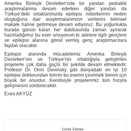
Amerika Birleşik Devletleri’nde bir yandan pediatrik
araştırmalarıma devam ederken diğer yandan da
Türkiye’deki ortaklarımızda epilepsi nöbetlerinin neden
oluştuğuna dair araştırmalarımızın verilerini bilimsel
makale haline getirmeye devam ediyoruz. Bu yoğunlukta
burada günün kalan her dakikasında zaman ayırarak
hazırladığımız bu eser umuyorum ki ailelere ilgili gençlere
ve epilepsi alanına gönül vermiş genç araştırmacılara
faydalı olacaktır.
Epilepsi alanında mücadelemiz Amerika Birleşik
Devletleri’nin ve Türkiye’nin ortaklığıyla geliştirilen
projelerle çok daha güçlü bir şekilde devam etmektedir.
Profesör Dr. Orrin Devinsky gibi dünyadaki en iyi 10
epilepsi doktorundan birinin bu eserini çevirmek benim için
büyük bir onurdur. Kendisiyle projelerimiz tüm hızıyla
gelişmesini sürdürecektir.
Enes AKYÜZ
Bu ürünün fiyat bilgisi, resim, ürün açıklamalarında ve diğer
konularda yetersiz gördüğünüz noktaları öneri formunu kullanarak
Bu ürüne ilk yorumu siz yapın!
tarafımıza iletebilirsiniz.
Görüş ve önerileriniz için teşekkür ederiz.
Esnek Ödeme