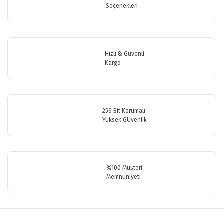
Seçenekleri
Yorum Yaz
Ürün resmi kalitesiz, bozuk veya görüntülenemiyor.
Ürün açıklamasında eksik bilgiler bulunuyor.
Ürün bilgilerinde hatalar bulunuyor.
Hızlı & Güvenli
Ürün fiyatı diğer sitelerden daha pahalı.
Kargo
Bu ürüne benzer farklı alternatifler olmalı.
256 Bit Korumalı
Yüksek GÜvenlik
Gönder
%100 Müşteri
Memnuniyeti