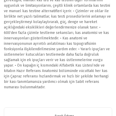
gerektiğini, manuel kas teti ve kas testinin diğer formlarının
uygunluk ve limitasyonlarını, çeşitli klinik ortamlarda kas testini
ve manuel kas testine alternatifleri içerir. • Çizimler ve oklar ile
birlikte net yazılı talimatlar, kas testi prosedürlerini anlamayı ve
gerçekleştirmeyi kolaylaştırarak, güç, denge ve hareket
açıklığındaki eksiklikleri değerlendirmenize olanak tanır. •
600’den fazla çizimle testleme sekansları, kas anatomisi ve kas
innervasyonları gösterilmektedir. • Kas anatomi ve
innervasyonunun ayrıntılı anlatılması kas topografisinin
fonksiyonla ilişkilendirilmesine yardım eder. • Yararlı ipuçları ve
üstlenmeler kutucukları testlemede daha fazla doğruluk
sağlamak için ek ipuçları verir ve kas üstlenmelerine vurgu
yapar. • Ön kapağın iç kısmındaki Alfabetik Kas Listesi’nde ve
kitabın Hazır Referans Anatomisi bölümünde vücuttaki her kas
için Çapraz referansı hızlandırmak ve hızlı bir şekilde herhangi
bir kası tanımlamanıza yardımcı olmak için Sabit referans
numarası bulunmaktadır.
Bu ürünün fiyat bilgisi, resim, ürün açıklamalarında ve diğer
konularda yetersiz gördüğünüz noktaları öneri formunu kullanarak
Bu ürüne ilk yorumu siz yapın!
tarafımıza iletebilirsiniz.
Görüş ve önerileriniz için teşekkür ederiz.
Esnek Ödeme