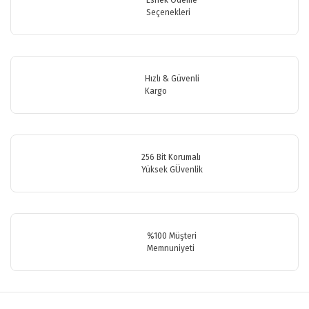
Seçenekleri
Yorum Yaz
Ürün resmi kalitesiz, bozuk veya görüntülenemiyor.
Ürün açıklamasında eksik bilgiler bulunuyor.
Ürün bilgilerinde hatalar bulunuyor.
Hızlı & Güvenli
Ürün fiyatı diğer sitelerden daha pahalı.
Kargo
Bu ürüne benzer farklı alternatifler olmalı.
256 Bit Korumalı
Yüksek GÜvenlik
Gönder
%100 Müşteri
Memnuniyeti