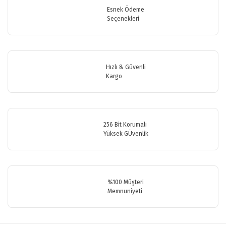
Görüş ve önerileriniz için teşekkür ederiz.
Esnek Ödeme
Seçenekleri
Yorum Yaz
Ürün resmi kalitesiz, bozuk veya görüntülenemiyor.
Ürün açıklamasında eksik bilgiler bulunuyor.
Ürün bilgilerinde hatalar bulunuyor.
Hızlı & Güvenli
Ürün fiyatı diğer sitelerden daha pahalı.
Kargo
Bu ürüne benzer farklı alternatifler olmalı.
256 Bit Korumalı
Yüksek GÜvenlik
Gönder
%100 Müşteri
Memnuniyeti