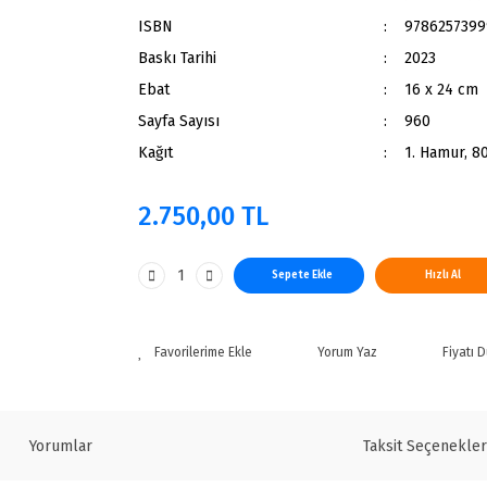
ISBN
9786257399
Baskı Tarihi
2023
Ebat
16 x 24 cm
Sayfa Sayısı
960
Kağıt
1. Hamur, 80
2.750,00 TL
Sepete Ekle
Hızlı Al
Yorum Yaz
Fiyatı 
Yorumlar
Taksit Seçenekler