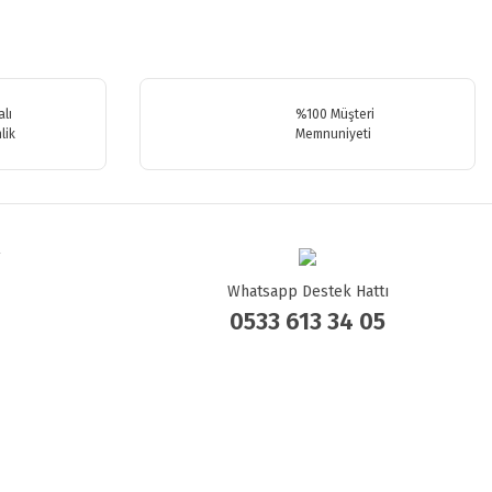
.
lı
%100 Müşteri
lik
Memnuniyeti
Whatsapp Destek Hattı
0533 613 34 05