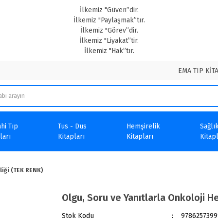
İlkemiz "Güven”dir.
İlkemiz "Paylaşmak”tır.
İlkemiz "Görev”dir.
İlkemiz "Liyakat”tir.
İlkemiz "Hak”tır.
EMA TIP KİT
hi Tıp
Tus - Dus
Hemşirelik
Sağlık
ları
Kitapları
Kitapları
Kitapl
liği (TEK RENK)
Olgu, Soru ve Yanıtlarla Onkoloji H
Stok Kodu
9786257399