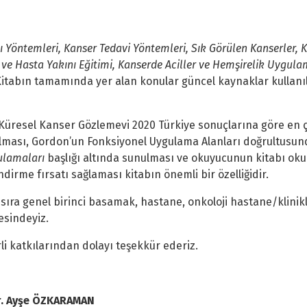
nı Yöntemleri, Kanser Tedavi Yöntemleri, Sık Görülen Kanserler,
ve Hasta Yakını Eğitimi, Kanserde Aciller ve Hemşirelik Uygula
tabın tamamında yer alan konular güncel kaynaklar kullanılar
 Küresel Kanser Gözlemevi 2020 Türkiye sonuçlarına göre en
lması, Gordon’un Fonksiyonel Uygulama Alanları doğrultusund
gulamaları
başlığı altında sunulması ve okuyucunun kitabı ok
ndirme fırsatı sağlaması kitabın önemli bir özelliğidir.
nı sıra genel birinci basamak, hastane, onkoloji hastane/klin
esindeyiz.
i katkılarından dolayı teşekkür ederiz.
Ayşe ÖZKARAMAN