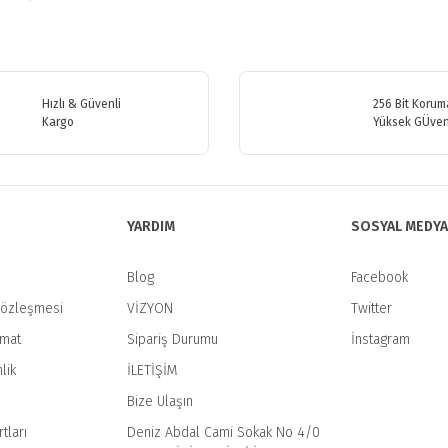
etersiz gördüğünüz noktaları öneri formunu kullanarak tarafımıza iletebilirsiniz
Bu ürüne ilk yorumu siz yapın!
Hızlı & Güvenli
256 Bit Koruma
Yorum Yaz
Kargo
Yüksek GÜven
YARDIM
SOSYAL MEDYA
Blog
Facebook
Sözleşmesi
VİZYON
Twitter
imat
Sipariş Durumu
İnstagram
Gönder
lik
İLETİŞİM
Bize Ulaşın
tları
Deniz Abdal Cami Sokak No 4/0