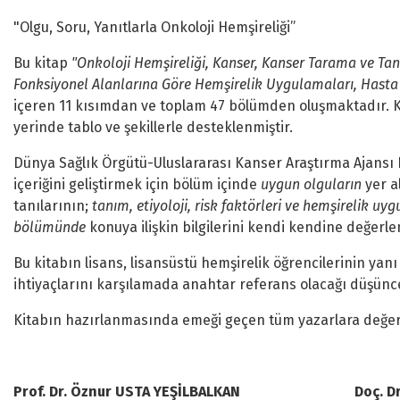
"Olgu, Soru, Yanıtlarla Onkoloji Hemşireliği”
Bu kitap
"Onkoloji Hemşireliği, Kanser, Kanser Tarama ve Ta
Fonksiyonel Alanlarına Göre Hemşirelik Uygulamaları, Hasta 
içeren 11 kısımdan ve toplam 47 bölümden oluşmaktadır. Ki
yerinde tablo ve şekillerle desteklenmiştir.
Dünya Sağlık Örgütü-Uluslararası Kanser Araştırma Ajansı
içeriğini geliştirmek için bölüm içinde
uygun olguların
yer a
tanılarının;
tanım, etiyoloji, risk faktörleri ve hemşirelik uy
bölümünde
konuya ilişkin bilgilerini kendi kendine değerle
Bu kitabın lisans, lisansüstü hemşirelik öğrencilerinin ya
ihtiyaçlarını karşılamada anahtar referans olacağı düşünc
Kitabın hazırlanmasında emeği geçen tüm yazarlara değerl
Prof. Dr. Öznur USTA YEŞİLBALKAN Doç. Dr. 