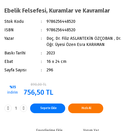
Ebelik Felsefesi, Kuramlar ve Kavramlar
Stok Kodu
9786256448520
ISBN
9786256448520
Yazar
Doç. Dr. Filiz ASLANTEKİN ÖZÇOBAN , Dr.
Öğr. Üyesi Özen Esra KARAMAN
Baskı Tarihi
2023
Ebat
16 x 24 cm
Sayfa Sayısı
296
890,00 TL
%15
756,50 TL
indirim
Sepete Ekle
Hızlı Al
Yorum Yaz