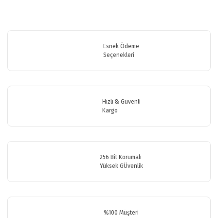
Bu ürünün fiyat bilgisi, resim, ürün açıklamalarında ve diğer
konularda yetersiz gördüğünüz noktaları öneri formunu kullanarak
Bu ürüne ilk yorumu siz yapın!
tarafımıza iletebilirsiniz.
Görüş ve önerileriniz için teşekkür ederiz.
Esnek Ödeme
Seçenekleri
Yorum Yaz
Ürün resmi kalitesiz, bozuk veya görüntülenemiyor.
Ürün açıklamasında eksik bilgiler bulunuyor.
Ürün bilgilerinde hatalar bulunuyor.
Hızlı & Güvenli
Ürün fiyatı diğer sitelerden daha pahalı.
Kargo
Bu ürüne benzer farklı alternatifler olmalı.
256 Bit Korumalı
Yüksek GÜvenlik
Gönder
%100 Müşteri