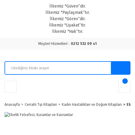
İlkemiz "Güven”dir.
İlkemiz "Paylaşmak”tır.
İlkemiz "Görev”dir.
İlkemiz "Liyakat”tir.
İlkemiz "Hak”tır.
Müşteri Hizmetleri :
0212 532 09 41
Anasayfa
Cerrahi Tıp Kitapları
Kadın Hastalıkları ve Doğum Kitapları
Ebel