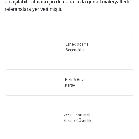
anlaşılabilir olması için de daha fazla görsel materyallerle
referanslara yer verilmiştir.
Bu ürünün fiyat bilgisi, resim, ürün açıklamalarında ve diğer
konularda yetersiz gördüğünüz noktaları öneri formunu kullanarak
Bu ürüne ilk yorumu siz yapın!
tarafımıza iletebilirsiniz.
Görüş ve önerileriniz için teşekkür ederiz.
Esnek Ödeme
Seçenekleri
Yorum Yaz
Ürün resmi kalitesiz, bozuk veya görüntülenemiyor.
Ürün açıklamasında eksik bilgiler bulunuyor.
Ürün bilgilerinde hatalar bulunuyor.
Hızlı & Güvenli
Ürün fiyatı diğer sitelerden daha pahalı.
Kargo
Bu ürüne benzer farklı alternatifler olmalı.
256 Bit Korumalı
Yüksek GÜvenlik
Gönder