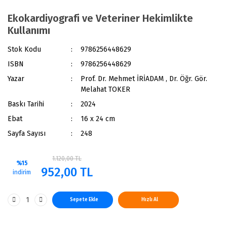
Ekokardiyografi ve Veteriner Hekimlikte
Kullanımı
Stok Kodu
9786256448629
ISBN
9786256448629
Yazar
Prof. Dr. Mehmet İRİADAM , Dr. Öğr. Gör.
Melahat TOKER
Baskı Tarihi
2024
Ebat
16 x 24 cm
Sayfa Sayısı
248
1.120,00 TL
%15
952,00 TL
indirim
Sepete Ekle
Hızlı Al