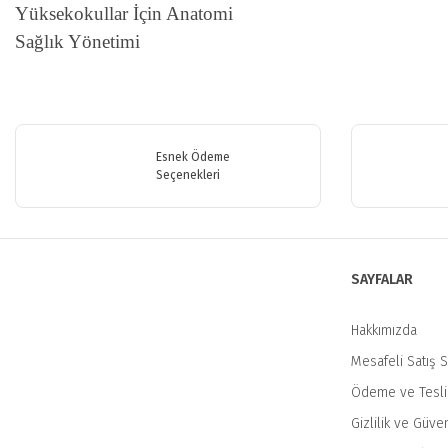
Yüksekokullar İçin Anatomi
Sağlık Yönetimi
Bu ürünün fiyat bilgisi, resim, ürün açıklamalarında ve diğer konularda y
Görüş ve önerileriniz için teşekkür ederiz.
Esnek Ödeme
Ürün resmi kalitesiz, bozuk veya görüntülenemiyor.
Seçenekleri
Ürün açıklamasında eksik bilgiler bulunuyor.
Ürün bilgilerinde hatalar bulunuyor.
Ürün fiyatı diğer sitelerden daha pahalı.
SAYFALAR
Bu ürüne benzer farklı alternatifler olmalı.
Hakkımızda
Mesafeli Satış 
Ödeme ve Tesl
Gizlilik ve Güven