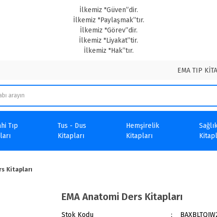
İlkemiz "Güven”dir.
İlkemiz "Paylaşmak”tır.
İlkemiz "Görev”dir.
İlkemiz "Liyakat”tir.
İlkemiz "Hak”tır.
EMA TIP KİT
hi Tıp
Tus - Dus
Hemşirelik
Sağlık
ları
Kitapları
Kitapları
Kitapl
s Kitapları
EMA Anatomi Ders Kitapları
Stok Kodu
BAXBLTQJW