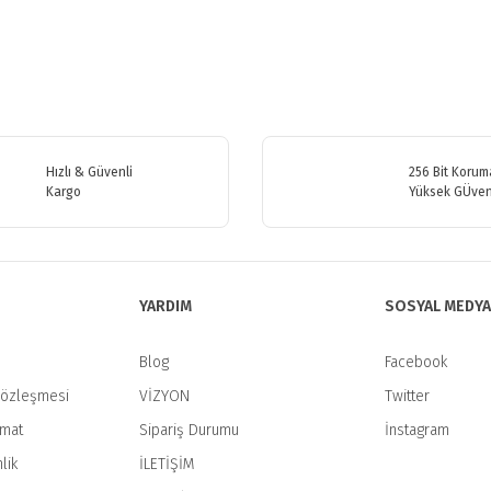
etersiz gördüğünüz noktaları öneri formunu kullanarak tarafımıza iletebilirsiniz
Bu ürüne ilk yorumu siz yapın!
Hızlı & Güvenli
256 Bit Koruma
Kargo
Yüksek GÜven
Yorum Yaz
YARDIM
SOSYAL MEDYA
Blog
Facebook
Sözleşmesi
VİZYON
Twitter
imat
Sipariş Durumu
İnstagram
Gönder
lik
İLETİŞİM