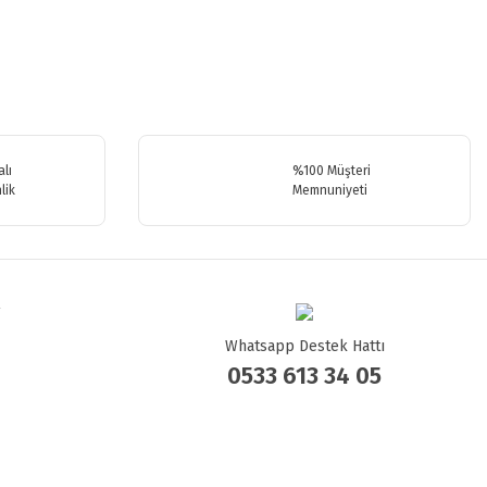
.
lı
%100 Müşteri
lik
Memnuniyeti
Whatsapp Destek Hattı
0533 613 34 05