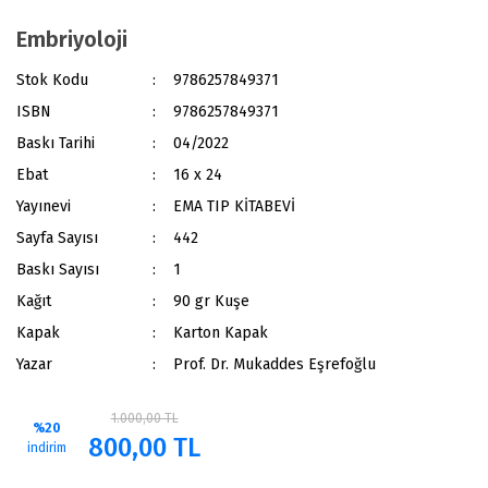
Embriyoloji
Stok Kodu
9786257849371
ISBN
9786257849371
Baskı Tarihi
04/2022
Ebat
16 x 24
Yayınevi
EMA TIP KİTABEVİ
Sayfa Sayısı
442
Baskı Sayısı
1
Kağıt
90 gr Kuşe
Kapak
Karton Kapak
Yazar
Prof. Dr. Mukaddes Eşrefoğlu
1.000,00 TL
%20
800,00 TL
indirim