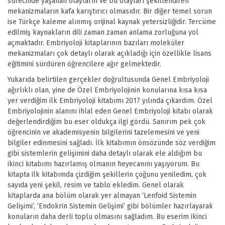
sürecinde yaşanan olayların ve bu olayları şekillendiren
mekanizmaların kafa karıştırıcı olmasıdır. Bir diğer temel sorun
ise Türkçe kaleme alınmış orijinal kaynak yetersizliğidir. Tercüme
edilmiş kaynakların dili zaman zaman anlama zorluğuna yol
açmaktadır. Embriyoloji kitaplarının bazıları moleküler
mekanizmaları çok detaylı olarak açıkladığı için özellikle lisans
eğitimini sürdüren öğrencilere ağır gelmektedir.
Yukarıda belirtilen gerçekler doğrultusunda Genel Embriyoloji
ağırlıklı olan, yine de Özel Embriyolojinin konularına kısa kısa
yer verdiğim ilk Embriyoloji kitabımı 2017 yılında çıkardım. Özel
Embriyolojinin alanını ihlal eden Genel Embriyoloji kitabı olarak
değerlendirdiğim bu eser oldukça ilgi gördü. Sanırım pek çok
öğrencinin ve akademisyenin bilgilerini tazelemesini ve yeni
bilgiler edinmesini sağladı. İlk kitabımın önsözünde söz verdiğim
gibi sistemlerin gelişimini daha detaylı olarak ele aldığım bu
ikinci kitabımı hazırlamış olmanın heyecanını yaşıyorum. Bu
kitapta ilk kitabımda çizdiğim şekillerin çoğunu yeniledim, çok
sayıda yeni şekil, resim ve tablo ekledim. Genel olarak
kitaplarda ana bölüm olarak yer almayan ‘Lenfoid Sistemin
Gelişimi’, ‘Endokrin Sistemin Gelişimi’ gibi bölümler hazırlayarak
konuların daha derli toplu olmasını sağladım. Bu eserim ikinci