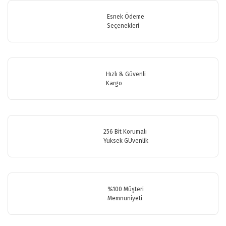
Bu ürüne ilk yorumu siz yapın!
tarafımıza iletebilirsiniz.
Görüş ve önerileriniz için teşekkür ederiz.
Esnek Ödeme
Seçenekleri
Yorum Yaz
Ürün resmi kalitesiz, bozuk veya görüntülenemiyor.
Ürün açıklamasında eksik bilgiler bulunuyor.
Ürün bilgilerinde hatalar bulunuyor.
Hızlı & Güvenli
Ürün fiyatı diğer sitelerden daha pahalı.
Kargo
Bu ürüne benzer farklı alternatifler olmalı.
256 Bit Korumalı
Yüksek GÜvenlik
Gönder
%100 Müşteri
Memnuniyeti