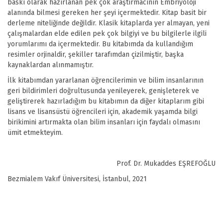
baskı olarak hazırlanan pek çok araştırmacının Embriyoloji
alanında bilmesi gereken her şeyi içermektedir. Kitap basit bir
derleme niteliğinde değildir. Klasik kitaplarda yer almayan, yeni
çalışmalardan elde edilen pek çok bilgiyi ve bu bilgilerle ilgili
yorumlarımı da içermektedir. Bu kitabımda da kullandığım
resimler orjinaldir, şekiller tarafımdan çizilmiştir, başka
kaynaklardan alınmamıştır.
İlk kitabımdan yararlanan öğrencilerimin ve bilim insanlarının
geri bildirimleri doğrultusunda yenileyerek, genişleterek ve
geliştirerek hazırladığım bu kitabımın da diğer kitaplarım gibi
lisans ve lisansüstü öğrencileri için, akademik yaşamda bilgi
birikimini artırmakta olan bilim insanları için faydalı olmasını
ümit etmekteyim.
Prof. Dr. Mukaddes EŞREFOĞLU
Bezmialem Vakıf Üniversitesi, İstanbul, 2021
Bu ürünün fiyat bilgisi, resim, ürün açıklamalarında ve diğer
konularda yetersiz gördüğünüz noktaları öneri formunu kullanarak