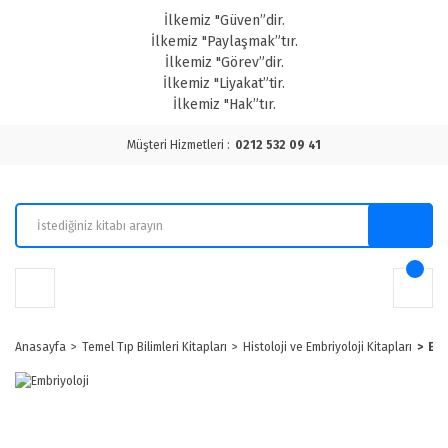
İlkemiz "Güven”dir.
İlkemiz "Paylaşmak”tır.
İlkemiz "Görev”dir.
İlkemiz "Liyakat”tir.
İlkemiz "Hak”tır.
Müşteri Hizmetleri :
0212 532 09 41
Anasayfa
Temel Tıp Bilimleri Kitapları
Histoloji ve Embriyoloji Kitapları
Emb