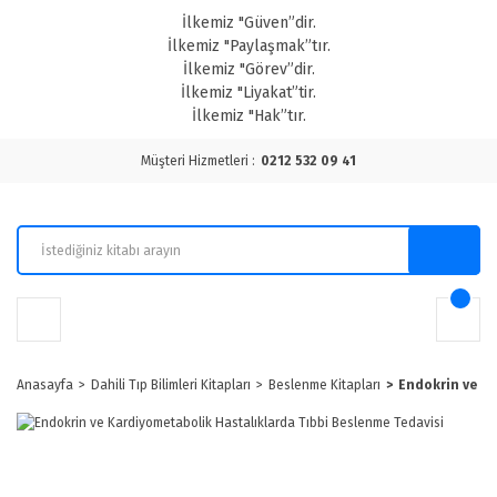
İlkemiz "Güven”dir.
İlkemiz "Paylaşmak”tır.
İlkemiz "Görev”dir.
İlkemiz "Liyakat”tir.
İlkemiz "Hak”tır.
Müşteri Hizmetleri :
0212 532 09 41
Anasayfa
Dahili Tıp Bilimleri Kitapları
Beslenme Kitapları
Endokrin ve Ka