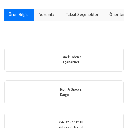
Ürün Bilgisi
Yorumlar
Taksit Seçenekleri
Önerilerin
Bu ürünün fiyat bilgisi, resim, ürün açıklamalarında ve diğer
konularda yetersiz gördüğünüz noktaları öneri formunu kullanarak
Bu ürüne ilk yorumu siz yapın!
tarafımıza iletebilirsiniz.
Görüş ve önerileriniz için teşekkür ederiz.
Esnek Ödeme
Seçenekleri
Yorum Yaz
Ürün resmi kalitesiz, bozuk veya görüntülenemiyor.
Ürün açıklamasında eksik bilgiler bulunuyor.
Ürün bilgilerinde hatalar bulunuyor.
Hızlı & Güvenli
Ürün fiyatı diğer sitelerden daha pahalı.
Kargo
Bu ürüne benzer farklı alternatifler olmalı.
256 Bit Korumalı
Yüksek GÜvenlik