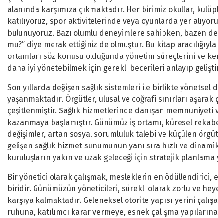
alanında karşımıza çıkmaktadır. Her birimiz okullar, kulüp
katılıyoruz, spor aktivitelerinde veya oyunlarda yer alıyor
bulunuyoruz. Bazı olumlu deneyimlere sahipken, bazen de 
mu?” diye merak ettiğiniz de olmuştur. Bu kitap aracılığıyla 
ortamları söz konusu olduğunda yönetim süreçlerini ve ken
daha iyi yönetebilmek için gerekli becerileri anlayıp gelişti
Son yıllarda değişen sağlık sistemleri ile birlikte yönetsel
yaşanmaktadır. Örgütler, ulusal ve coğrafi sınırları aşarak 
çeşitlenmiştir. Sağlık hizmetlerinde danışan memnuniyeti
kazanmaya başlamıştır. Günümüz iş ortamı, küresel rekabet, 
değişimler, artan sosyal sorumluluk talebi ve küçülen örgü
gelişen sağlık hizmet sunumunun yanı sıra hızlı ve dinamik de
kuruluşların yakın ve uzak geleceği için stratejik planla
Bir yönetici olarak çalışmak, mesleklerin en ödüllendirici,
biridir. Günümüzün yöneticileri, sürekli olarak zorlu ve he
karşıya kalmaktadır. Geleneksel otorite yapısı yerini çalış
ruhuna, katılımcı karar vermeye, esnek çalışma yapılarına v