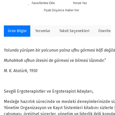
Yorum Yaz
Fiyatı Düşünce Haber Ver
Ürün Bilgisi
Yorumlar
Taksit Seçenekleri
Önerilerin
Yolunda yürüyen bir yolcunun yalnız ufku görmesi kâfi değild
Muhakkak ufkun ötesini de görmesi ve bilmesi lâzımdır.”
M. K. Atatürk, 1930
Sevgili Ergoterapistler ve Ergoterapist Adayları,
Mesleğe hazırlık sürecinde ve mesleki deneyimlerinizde s
Yönetim Organizasyon ve Kayıt Sistemleri kitabını sizlerl
çalışması, örgütsel süreçler, yönetim ve liderlik ilgili ko