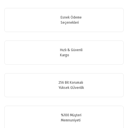
Bu ürünün fiyat bilgisi, resim, ürün açıklamalarında ve diğer
konularda yetersiz gördüğünüz noktaları öneri formunu kullanarak
Bu ürüne ilk yorumu siz yapın!
tarafımıza iletebilirsiniz.
Görüş ve önerileriniz için teşekkür ederiz.
Esnek Ödeme
Seçenekleri
Yorum Yaz
Ürün resmi kalitesiz, bozuk veya görüntülenemiyor.
Ürün açıklamasında eksik bilgiler bulunuyor.
Ürün bilgilerinde hatalar bulunuyor.
Hızlı & Güvenli
Ürün fiyatı diğer sitelerden daha pahalı.
Kargo
Bu ürüne benzer farklı alternatifler olmalı.
256 Bit Korumalı
Yüksek GÜvenlik
Gönder
%100 Müşteri
Memnuniyeti