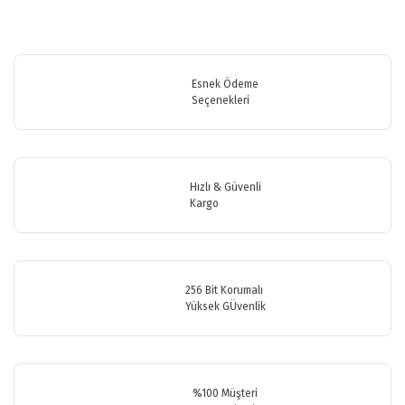
Bu ürünün fiyat bilgisi, resim, ürün açıklamalarında ve diğer
konularda yetersiz gördüğünüz noktaları öneri formunu kullanarak
Bu ürüne ilk yorumu siz yapın!
tarafımıza iletebilirsiniz.
Görüş ve önerileriniz için teşekkür ederiz.
Esnek Ödeme
Seçenekleri
Yorum Yaz
Ürün resmi kalitesiz, bozuk veya görüntülenemiyor.
Ürün açıklamasında eksik bilgiler bulunuyor.
Ürün bilgilerinde hatalar bulunuyor.
Hızlı & Güvenli
Ürün fiyatı diğer sitelerden daha pahalı.
Kargo
Bu ürüne benzer farklı alternatifler olmalı.
256 Bit Korumalı
Yüksek GÜvenlik
Gönder
%100 Müşteri