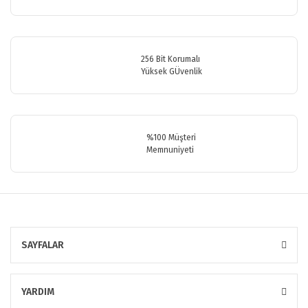
Bu ürüne benzer farklı alternatifler olmalı.
256 Bit Korumalı
Yüksek GÜvenlik
Gönder
%100 Müşteri
Memnuniyeti
SAYFALAR
YARDIM