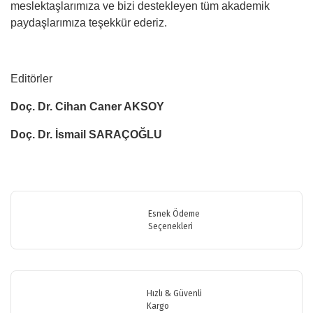
meslektaşlarımıza ve bizi destekleyen tüm akademik
paydaşlarımıza teşekkür ederiz.
Editörler
Doç. Dr. Cihan Caner AKSOY
Doç. Dr. İsmail SARAÇOĞLU
Bu ürünün fiyat bilgisi, resim, ürün açıklamalarında ve diğer
konularda yetersiz gördüğünüz noktaları öneri formunu kullanarak
Bu ürüne ilk yorumu siz yapın!
tarafımıza iletebilirsiniz.
Görüş ve önerileriniz için teşekkür ederiz.
Esnek Ödeme
Seçenekleri
Yorum Yaz
Ürün resmi kalitesiz, bozuk veya görüntülenemiyor.
Ürün açıklamasında eksik bilgiler bulunuyor.
Ürün bilgilerinde hatalar bulunuyor.
Hızlı & Güvenli
Ürün fiyatı diğer sitelerden daha pahalı.
Kargo