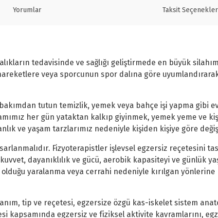
Yorumlar
Taksit Seçenekler
lıkların tedavisinde ve sağlığı geliştirmede en büyük silahımı
hareketlere veya sporcunun spor dalına göre uyumlandırarak 
el bakımdan tutun temizlik, yemek veya bahçe işi yapma gibi ev
amımız her gün yataktan kalkıp giyinmek, yemek yeme ve kişi
anlık ve yaşam tarzlarımız nedeniyle kişiden kişiye göre deği
sarlanmalıdır. Fizyoterapistler işlevsel egzersiz reçetesini tas
 kuvvet, dayanıklılık ve gücü, aerobik kapasiteyi ve günlük 
iş olduğu yaralanma veya cerrahi nedeniyle kırılgan yönlerin
tanım, tip ve reçetesi, egzersize özgü kas-iskelet sistem anato
esi kapsamında egzersiz ve fiziksel aktivite kavramlarını, egze