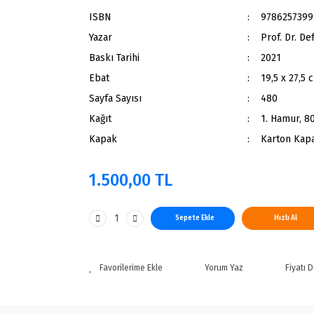
ISBN
9786257399
Yazar
Prof. Dr. D
Baskı Tarihi
2021
Ebat
19,5 x 27,5 
Sayfa Sayısı
480
Kağıt
1. Hamur, 80
Kapak
Karton Kap
1.500,00 TL
Sepete Ekle
Hızlı Al
Yorum Yaz
Fiyatı 