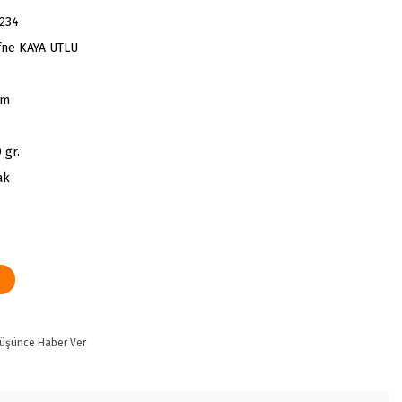
234
efne KAYA UTLU
cm
 gr.
ak
Düşünce Haber Ver