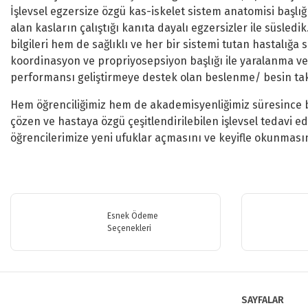
İşlevsel egzersize özgü kas-iskelet sistem anatomisi başlığ
alan kasların çalıştığı kanıta dayalı egzersizler ile süsledi
bilgileri hem de sağlıklı ve her bir sistemi tutan hastalığ
koordinasyon ve propriyosepsiyon başlığı ile yaralanma vey
performansı geliştirmeye destek olan beslenme/ besin tak
Hem öğrenciliğimiz hem de akademisyenliğimiz süresince b
çözen ve hastaya özgü çeşitlendirilebilen işlevsel tedavi e
öğrencilerimize yeni ufuklar açmasını ve keyifle okunmasın
Bu ürünün fiyat bilgisi, resim, ürün açıklamalarında ve diğer konularda y
Görüş ve önerileriniz için teşekkür ederiz.
Esnek Ödeme
Ürün resmi kalitesiz, bozuk veya görüntülenemiyor.
Seçenekleri
Ürün açıklamasında eksik bilgiler bulunuyor.
Ürün bilgilerinde hatalar bulunuyor.
Ürün fiyatı diğer sitelerden daha pahalı.
SAYFALAR
Bu ürüne benzer farklı alternatifler olmalı.