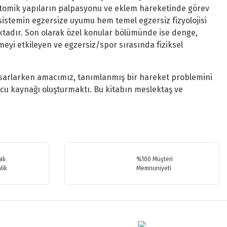
 anatomik yapıların palpasyonu ve eklem hareketinde görev
bir sistemin egzersize uyumu hem temel egzersiz fizyolojisi
maktadır. Son olarak özel konular bölümünde ise denge,
eyi etkileyen ve egzersiz/spor sırasında fiziksel
tasarlarken amacımız, tanımlanmış bir hareket problemini
şucu kaynağı oluşturmaktı. Bu kitabın meslektaş ve
.
lı
%100 Müşteri
lik
Memnuniyeti