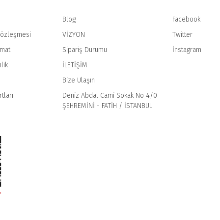
Blog
Facebook
Sözleşmesi
VİZYON
Twitter
imat
Sipariş Durumu
İnstagram
Gönder
lik
İLETİŞİM
Bize Ulaşın
tları
Deniz Abdal Cami Sokak No 4/0
ŞEHREMİNİ - FATİH / İSTANBUL