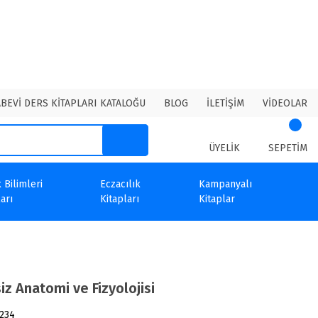
ABEVİ DERS KİTAPLARI KATALOĞU
BLOG
İLETİŞİM
VİDEOLAR
ÜYELİK
SEPETİM
 Bilimleri
Eczacılık
Kampanyalı
arı
Kitapları
Kitaplar
siz Anatomi ve Fizyolojisi
234