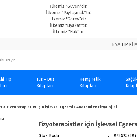
İlkemiz "Güven”dir.
İlkemiz "Paylaşmak”tır.
İlkemiz "Görev”dir.
İlkemiz "Liyakat”tir.
İlkemiz "Hak”tır.
EMA TIP KİT
hi Tıp
Tus - Dus
Hemşirelik
Sağlık
ları
Kitapları
Kitapları
Kitapl
rı
Fizyoterapistler için İşlevsel Egzersiz Anatomi ve Fizyolojisi
Fizyoterapistler için İşlevsel Egzer
Stok Kodu
9786257399