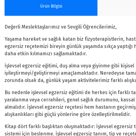
Ürün Bilgisi
Değerli Meslektaşlarımız ve Sevgili Öğrencilerimiz,
Yaşama hareket ve sağlık katan biz fizyoterapistlerin, hasta
egzersiz reçetemizi bireyin günlük yaşamda sıkça yaptığı 
daha etkin kılmamızı sağlamaktadır.
İşlevsel egzersiz eğitimi, duş alma veya giyinme gibi kişis
iyileştirmeyi/geliştirmeyi amaçlamaktadır. Neredeyse tam
zorunda olsak da, günlük yaşam aktivitelerimiz farklı alışk
Bu nedenle işlevsel egzersiz eğitimi de herkes için farklı ta
yaralanma veya cerrahileri, genel sağlık durumunu, kassal
almalıdır. İşlevsel egzersiz reçetesi hem hastanın geçirm
alışkanlıkları gibi güçlü yönlerine göre özelleştirilmelidir.
Kitap dört farklı başlıktan oluşmaktadır: İşlevsel egzersiz 
sistemi için beslenme. İşlevsel egzersiz tanım, tip ve reçet