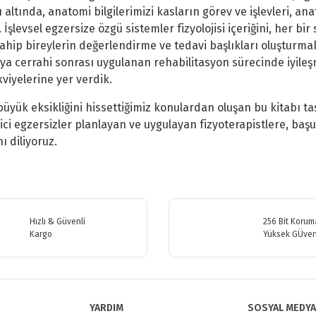
ı altında, anatomi bilgilerimizi kasların görev ve işlevleri,
k. İşlevsel egzersize özgü sistemler fizyolojisi içeriğini, her 
a sahip bireylerin değerlendirme ve tedavi başlıkları oluştur
a cerrahi sonrası uygulanan rehabilitasyon sürecinde iyileşm
viyelerine yer verdik.
üyük eksikliğini hissettiğimiz konulardan oluşan bu kitabı 
dici egzersizler planlayan ve uygulayan fizyoterapistlere, ba
ı diliyoruz.
etersiz gördüğünüz noktaları öneri formunu kullanarak tarafımıza iletebilirsiniz
Bu ürüne ilk yorumu siz yapın!
Hızlı & Güvenli
256 Bit Koruma
Kargo
Yüksek GÜven
Yorum Yaz
YARDIM
SOSYAL MEDYA