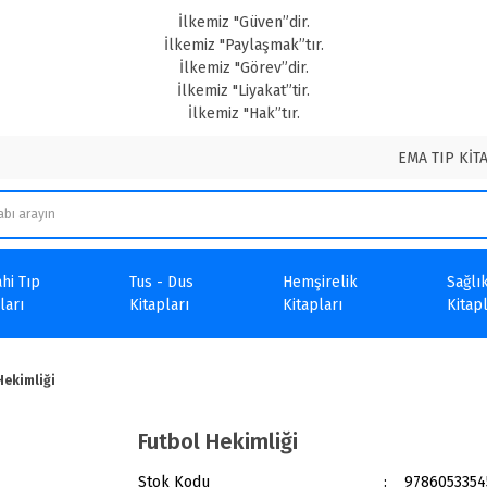
İlkemiz "Güven”dir.
İlkemiz "Paylaşmak”tır.
İlkemiz "Görev”dir.
İlkemiz "Liyakat”tir.
İlkemiz "Hak”tır.
EMA TIP KİT
hi Tıp
Tus - Dus
Hemşirelik
Sağlık
ları
Kitapları
Kitapları
Kitapl
Hekimliği
Futbol Hekimliği
Stok Kodu
9786053354