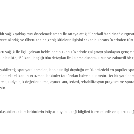
bir sağlık yaklaşımını öncelemek amacı ile ortaya attığı "Football Medicine" vurgus
e alındığı ve ülkemizde de geniş kitlelerin ilgisini çeken bu branş üzerinden tüm spo
olcu sağlığı ile ilgili çalışan hekimlerle bu konu üzerinde çalışmayı planlayan genç
ile birlikte, 150 konu başlığı tüm detayları ile kaleme alınarak uzun ve zahmetli b
arşılaşabileceği spor yaralanmaları, herkesin ilgi duyduğu ve ülkemizdeki en popüler 
nmalar tek tek konunun uzmanı hekimler tarafından kaleme alınmıştır. Her bir yaralan
e, radyolojik değerlendirme, ayırıcı tanı, tedavi, rehabilitasyon programı ve spora
tır.
laşabilecek tüm hekimlerin ihtiyaç duyabileceği bilgileri içermektedir ve sporcu sağlı