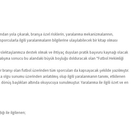
undan yola çıkarak, branşa özel risklerin, yaralanma mekanizmalarının,
rcularla ilgili yaralanmaların bilgilerine ulaşılabilecek bir kitap olması
 meslektaşlarımıza destek olmak ve ihtiyaç duyulan pratik başvuru kaynağı olacak
ir çalışma sonucu bu alandaki büyük boşluğu dolduracak olan "Futbol Hekimliği
spor branşı olan futbol üzerinden tüm sporcuları da kapsayacak şekilde yazılmıştır.
ma olgu sunumu üzerinden anlatılmış olup ilgili yaralanmanın tanımı, etkilenen
 dönüş başlıkları altında okuyucuya sunulmuştur. Yaralanma ile ilgili özet ve en
ğı ile ilgilenen;