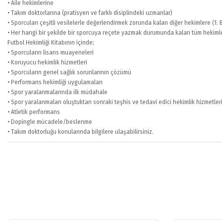
• Aile hekimlerine
• Takım doktorlarına (pratisyen ve farklı disiplindeki uzmanlar)
• Sporcuları çeşitli vesilelerle değerlendirmek zorunda kalan diğer hekimlere (1.
• Her hangi bir şekilde bir sporcuya reçete yazmak durumunda kalan tüm hekimle
Futbol Hekimliği Kitabının içinde;
• Sporcuların lisans muayeneleri
• Koruyucu hekimlik hizmetleri
• Sporcuların genel sağlık sorunlarının çözümü
• Performans hekimliği uygulamaları
• Spor yaralanmalarında ilk müdahale
• Spor yaralanmaları oluştuktan sonraki teşhis ve tedavi edici hekimlik hizmetler
• Atletik performans
• Dopingle mücadele/beslenme
• Takım doktorluğu konularında bilgilere ulaşabilirsiniz.
Bu ürünün fiyat bilgisi, resim, ürün açıklamalarında ve diğer konularda yete
Görüş ve önerileriniz için teşekkür ederiz.