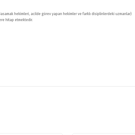
 Basamak hekimleri, acilde görev yapan hekimler ve farklı disiplinlerdeki uzmanlar)
re hitap etmektedir.
i
Bu ürüne ilk yorumu siz yapın!
rsiz gördüğünüz noktaları öneri formunu kullanarak tarafımıza iletebilirsiniz.
Yorum Yaz