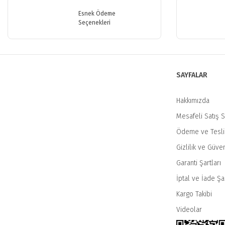
Ürün resmi kalitesiz, bozuk veya görüntülenemiyor.
Esnek Ödeme
Seçenekleri
Ürün açıklamasında eksik bilgiler bulunuyor.
Ürün bilgilerinde hatalar bulunuyor.
Ürün fiyatı diğer sitelerden daha pahalı.
Bu ürüne benzer farklı alternatifler olmalı.
SAYFALAR
Hakkımızda
Mesafeli Satış 
Ödeme ve Tesl
Gizlilik ve Güven
Garanti Şartları
İptal ve İade Şar
Kargo Takibi
Videolar