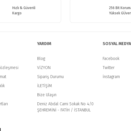
Hızlı & Güvenli
256 Bit Koruma
Kargo
Yüksek GÜven
YARDIM
SOSYAL MEDYA
Blog
Facebook
Sözleşmesi
VİZYON
Twitter
imat
Sipariş Durumu
İnstagram
Gönder
lik
İLETİŞİM
Bize Ulaşın
tları
Deniz Abdal Cami Sokak No 4/0
ŞEHREMİNİ - FATİH / İSTANBUL