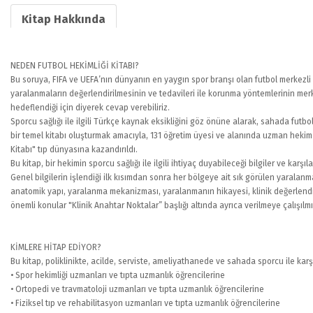
Kitap Hakkında
NEDEN FUTBOL HEKİMLİĞİ KİTABI?
Bu soruya, FIFA ve UEFA’nın dünyanın en yaygın spor branşı olan futbol merkezli 
yaralanmaların değerlendirilmesinin ve tedavileri ile korunma yöntemlerinin merkez
hedeflendiği için diyerek cevap verebiliriz.
Sporcu sağlığı ile ilgili Türkçe kaynak eksikliğini göz önüne alarak, sahada futb
bir temel kitabı oluşturmak amacıyla, 131 öğretim üyesi ve alanında uzman hekim 
Kitabı" tıp dünyasına kazandırıldı.
Bu kitap, bir hekimin sporcu sağlığı ile ilgili ihtiyaç duyabileceği bilgiler ve k
Genel bilgilerin işlendiği ilk kısımdan sonra her bölgeye ait sık görülen yarala
anatomik yapı, yaralanma mekanizması, yaralanmanın hikayesi, klinik değerlendirm
önemli konular "Klinik Anahtar Noktalar” başlığı altında ayrıca verilmeye çalışılmış
KİMLERE HİTAP EDİYOR?
Bu kitap, poliklinikte, acilde, serviste, ameliyathanede ve sahada sporcu ile karşı
• Spor hekimliği uzmanları ve tıpta uzmanlık öğrencilerine
• Ortopedi ve travmatoloji uzmanları ve tıpta uzmanlık öğrencilerine
• Fiziksel tıp ve rehabilitasyon uzmanları ve tıpta uzmanlık öğrencilerine