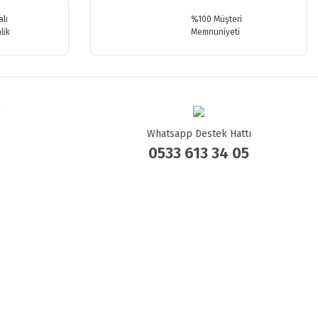
lı
%100 Müşteri
lik
Memnuniyeti
Whatsapp Destek Hattı
0533 613 34 05