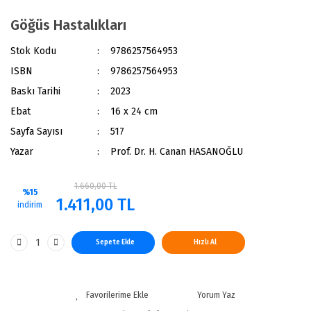
Göğüs Hastalıkları
Stok Kodu
9786257564953
ISBN
9786257564953
Baskı Tarihi
2023
Ebat
16 x 24 cm
Sayfa Sayısı
517
Yazar
Prof. Dr. H. Canan HASANOĞLU
1.660,00 TL
%15
1.411,00 TL
indirim
Sepete Ekle
Hızlı Al
Yorum Yaz