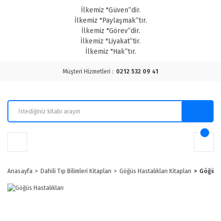
İlkemiz "Güven”dir.
İlkemiz "Paylaşmak”tır.
İlkemiz "Görev”dir.
İlkemiz "Liyakat”tir.
İlkemiz "Hak”tır.
Müşteri Hizmetleri :
0212 532 09 41
Anasayfa
Dahili Tıp Bilimleri Kitapları
Göğüs Hastalıkları Kitapları
Göğüs 