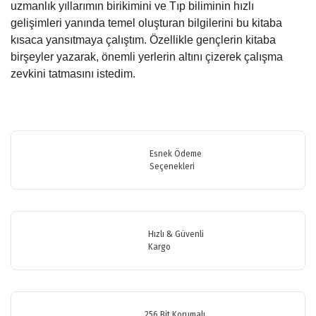
uzmanlık yıllarımın birikimini ve Tıp biliminin hızlı
gelişimleri yanında temel oluşturan bilgilerini bu kitaba
kısaca yansıtmaya çalıştım. Özellikle gençlerin kitaba
birşeyler yazarak, önemli yerlerin altını çizerek çalışma
zevkini tatmasını istedim.
Bu ürünün fiyat bilgisi, resim, ürün açıklamalarında ve diğer
konularda yetersiz gördüğünüz noktaları öneri formunu kullanarak
Bu ürüne ilk yorumu siz yapın!
tarafımıza iletebilirsiniz.
Görüş ve önerileriniz için teşekkür ederiz.
Esnek Ödeme
Seçenekleri
Yorum Yaz
Ürün resmi kalitesiz, bozuk veya görüntülenemiyor.
Ürün açıklamasında eksik bilgiler bulunuyor.
Ürün bilgilerinde hatalar bulunuyor.
Hızlı & Güvenli
Ürün fiyatı diğer sitelerden daha pahalı.
Kargo
Bu ürüne benzer farklı alternatifler olmalı.
256 Bit Korumalı