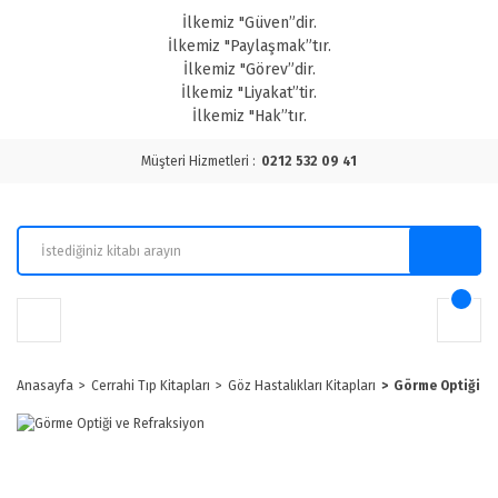
İlkemiz "Güven”dir.
İlkemiz "Paylaşmak”tır.
İlkemiz "Görev”dir.
İlkemiz "Liyakat”tir.
İlkemiz "Hak”tır.
Müşteri Hizmetleri :
0212 532 09 41
Anasayfa
Cerrahi Tıp Kitapları
Göz Hastalıkları Kitapları
Görme Optiği v