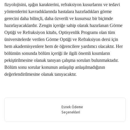
fizyolojisini, ışığın karakterini, refraksiyon kusurlarını ve tedavi
yöntemlerini kavradıklarında hastalara hazırladıkları görme
gerecini daha bilinçli, daha özverili ve kusursuz bir biçimde
hazırlayacaklardır. Zengin içeriğe sahip olarak hazırlanan Görme
Optiği ve Refraksiyon kitabı, Optisyenlik Programı olan tüm
üniversitelerde verilen Görme Optiği ve Refraksiyon dersi için
hem akademisyenlere hem de öğrencilere yardımcı olacaktır. Her
bölümün sonunda bölüm içeriği ile ilgili önemli kısımların
pekiştirilmesine olanak tanıyan çalışma soruları bulunmaktadır.
Bölüm sonu sorular konunun anlaşılıp anlaşılmadığının
değerlendirilmesine olanak tanıyacaktır.
Bu ürünün fiyat bilgisi, resim, ürün açıklamalarında ve diğer
konularda yetersiz gördüğünüz noktaları öneri formunu kullanarak
Bu ürüne ilk yorumu siz yapın!
tarafımıza iletebilirsiniz.
Görüş ve önerileriniz için teşekkür ederiz.
Esnek Ödeme
Seçenekleri
Yorum Yaz
Ürün resmi kalitesiz, bozuk veya görüntülenemiyor.
Ürün açıklamasında eksik bilgiler bulunuyor.