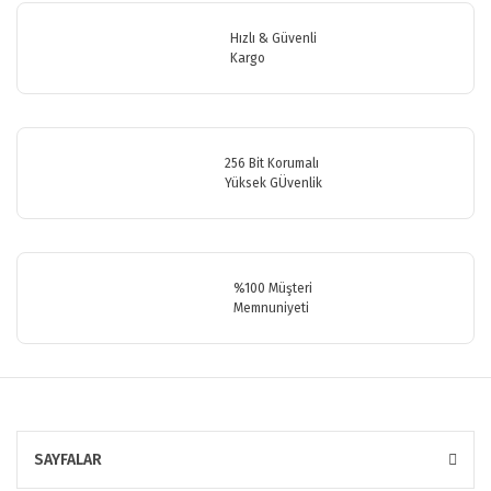
Ürün bilgilerinde hatalar bulunuyor.
Hızlı & Güvenli
Ürün fiyatı diğer sitelerden daha pahalı.
Kargo
Bu ürüne benzer farklı alternatifler olmalı.
256 Bit Korumalı
Yüksek GÜvenlik
Gönder
%100 Müşteri
Memnuniyeti
SAYFALAR