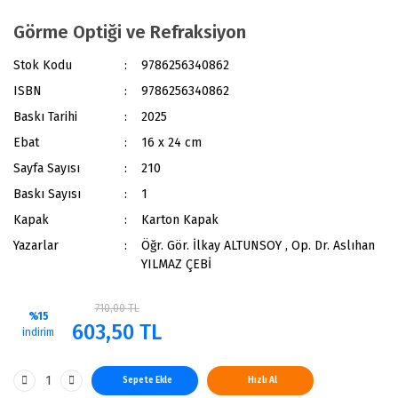
Görme Optiği ve Refraksiyon
Stok Kodu
9786256340862
ISBN
9786256340862
Baskı Tarihi
2025
Ebat
16 x 24 cm
Sayfa Sayısı
210
Baskı Sayısı
1
Kapak
Karton Kapak
Yazarlar
Öğr. Gör. İlkay ALTUNSOY , Op. Dr. Aslıhan
YILMAZ ÇEBİ
710,00 TL
%15
603,50 TL
indirim
Sepete Ekle
Hızlı Al