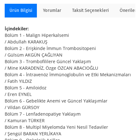
Ürün Bilgisi
Yorumlar
Taksit Seçenekleri
Önerilerin
İçindekiler:
Bölüm 1 - Malign Hiperkalsemi
/ Abdullah KARAKUŞ
Bölüm 2 - Erişkinde İmmun Trombositopeni
/ Gülsüm AKGÜN ÇAĞLIYAN
Bölüm 3 - Trombofililere Güncel Yaklaşım
/ Mine KARADENİZ, Özge ÖZCAN ABACIOĞLU
Bölüm 4 - İntravenöz İmmünoglobulin ve Etki Mekanizmaları
/ Fatih YILDIZ
Bölüm 5 - Amiloidoz
/ Eren EYNEL
Bölüm 6 - Gebelikte Anemi ve Güncel Yaklaşımlar
/ Vildan GÜRSOY
Bölüm 7 - Lenfadenopatiye Yaklaşım
/ Kamuran TÜRKER
Bölüm 8 - Multipl Miyelomda Yeni Nesil Tedaviler
/ Şengül BARAN YERLİKAYA