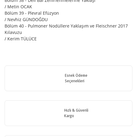
Bölüm 38 - Deli Bal Zehirlenmelerine Yaklaşı
/ Metin OCAK
Bölüm 39 - Plevral Efüzyon
/ Nevhiz GÜNDOĞDU
Bölüm 40 - Pulmoner Nodüllere Yaklaşım ve Fleischner 2017
Kılavuzu
/ Kerim TÜLÜCE
Bu ürünün fiyat bilgisi, resim, ürün açıklamalarında ve diğer
konularda yetersiz gördüğünüz noktaları öneri formunu kullanarak
Bu ürüne ilk yorumu siz yapın!
tarafımıza iletebilirsiniz.
Görüş ve önerileriniz için teşekkür ederiz.
Esnek Ödeme
Seçenekleri
Yorum Yaz
Ürün resmi kalitesiz, bozuk veya görüntülenemiyor.
Ürün açıklamasında eksik bilgiler bulunuyor.
Ürün bilgilerinde hatalar bulunuyor.
Hızlı & Güvenli
Ürün fiyatı diğer sitelerden daha pahalı.
Kargo
Bu ürüne benzer farklı alternatifler olmalı.