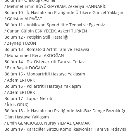
Bölüm 9 - Onkolojik Aciller
/ Mehmet Emin BÜYÜKBAYRAM, Zekeriya HANNARİCİ
Bölüm 10 - İç Hastalıkları Pratiğinde Ürtikere Güncel Yaklaşım
/ Gülistan ALPAĞAT
Bölüm 11 - Ankilozan Spondilitte Tedavi ve Egzersiz
/ Canan Gülbin ESKİYECEK, Askeri TÜRKEN
Bölüm 12 - Yetişkin Still Hastalığı
/ Zeynep TÜZÜN
Bölüm 13 - Romatoid Artrit Tanı ve Tedavisi
/ Muhammed Recai AKDOĞAN
Bölüm 14 - Diz Osteoartriti Tanı ve Tedavi
/ Ekin Başak DOĞANCI
Bölüm 15 - Monoartritli Hastaya Yaklaşım
/ Adem ERTÜRK
Bölüm 16 - Poliartritli Hastaya Yaklaşım
/ Adem ERTÜRK
Bölüm 17 - Lupus Nefriti
/ İdris ORUÇ
Bölüm 18 - İç Hastalıkları Pratiğinde Asit-Baz Denge Bozukluğu
Olan Hastaya Yaklaşım
/ Emin GEMCİOĞLU, Nuray YILMAZ ÇAKMAK
Bölüm 19 - Karaciğer Sirozu Komplikasyonları Tanı ve Tedavisi