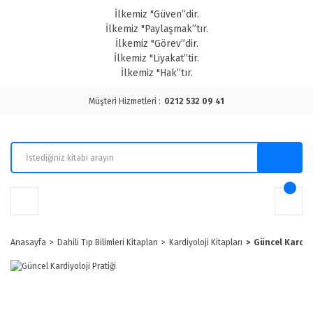
İlkemiz "Güven”dir.
İlkemiz "Paylaşmak”tır.
İlkemiz "Görev”dir.
İlkemiz "Liyakat”tir.
İlkemiz "Hak”tır.
Müşteri Hizmetleri :
0212 532 09 41
Anasayfa
Dahili Tıp Bilimleri Kitapları
Kardiyoloji Kitapları
Güncel Kardiyo