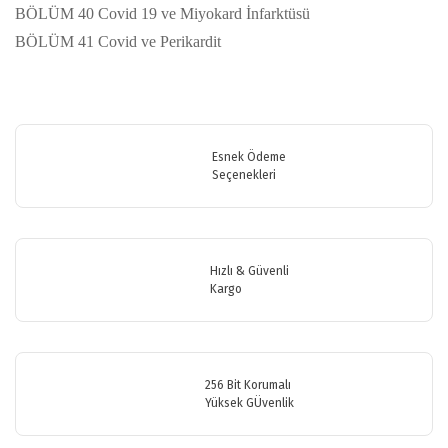
BÖLÜM 40 Covid 19 ve Miyokard İnfarktüsü
BÖLÜM 41 Covid ve Perikardit
Bu ürünün fiyat bilgisi, resim, ürün açıklamalarında ve diğer
konularda yetersiz gördüğünüz noktaları öneri formunu kullanarak
Bu ürüne ilk yorumu siz yapın!
tarafımıza iletebilirsiniz.
Görüş ve önerileriniz için teşekkür ederiz.
Esnek Ödeme
Seçenekleri
Yorum Yaz
Ürün resmi kalitesiz, bozuk veya görüntülenemiyor.
Ürün açıklamasında eksik bilgiler bulunuyor.
Ürün bilgilerinde hatalar bulunuyor.
Hızlı & Güvenli
Ürün fiyatı diğer sitelerden daha pahalı.
Kargo
Bu ürüne benzer farklı alternatifler olmalı.
256 Bit Korumalı
Yüksek GÜvenlik