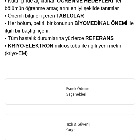
• Kutu içinde açıklanan
ÖĞRENME HEDEFLERİ
her
bölümün öğrenme amaçlarını en iyi şekilde tanımlar
• Önemli bilgiler içeren
TABLOLAR
• Her bölüm, belirli bir konunun
BİYOMEDİKAL ÖNEMİ
ile
ilgili bir başlığı içerir.
• Tüm hastalık durumlarına yüzlerce
REFERANS
•
KRIYO-ELEKTRON
mikroskobu ile ilgili yeni metin
(kriyo-EM)
Bu ürünün fiyat bilgisi, resim, ürün açıklamalarında ve diğer
konularda yetersiz gördüğünüz noktaları öneri formunu kullanarak
Bu ürüne ilk yorumu siz yapın!
tarafımıza iletebilirsiniz.
Görüş ve önerileriniz için teşekkür ederiz.
Esnek Ödeme
Seçenekleri
Yorum Yaz
Ürün resmi kalitesiz, bozuk veya görüntülenemiyor.
Ürün açıklamasında eksik bilgiler bulunuyor.
Ürün bilgilerinde hatalar bulunuyor.
Hızlı & Güvenli
Ürün fiyatı diğer sitelerden daha pahalı.
Kargo
Bu ürüne benzer farklı alternatifler olmalı.