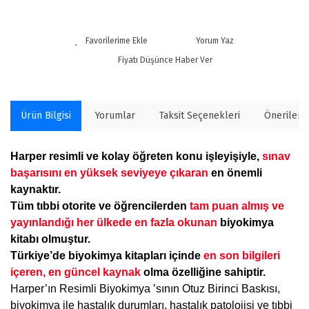
Yorum Yaz
Fiyatı Düşünce Haber Ver
Ürün Bilgisi
Yorumlar
Taksit Seçenekleri
Önerilerin
Harper resimli ve kolay öğreten konu işleyişiyle,
sınav
başarısını en yüksek seviyeye çıkaran
en önemli
kaynaktır.
Tüm tıbbi otorite ve öğrencilerden
tam puan almış ve
yayınlandığı her ülkede en fazla okunan
biyokimya
kitabı olmuştur.
Türkiye’de biyokimya kitapları içinde
en son bilgileri
içeren, en güncel kaynak
olma özelliğine sahiptir.
Harper’ın Resimli Biyokimya ’sının Otuz Birinci Baskısı,
biyokimya ile hastalık durumları, hastalık patolojisi ve tıbbi