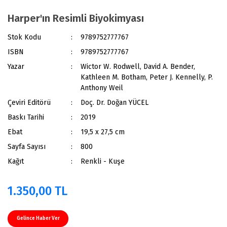
Harper'ın Resimli Biyokimyası
Stok Kodu
9789752777767
ISBN
9789752777767
Yazar
Wictor W. Rodwell, David A. Bender,
Kathleen M. Botham, Peter J. Kennelly, P.
Anthony Weil
Çeviri Editörü
Doç. Dr. Doğan YÜCEL
Baskı Tarihi
2019
Ebat
19,5 x 27,5 cm
Sayfa Sayısı
800
Kağıt
Renkli - Kuşe
1.350,00 TL
Gelince Haber Ver