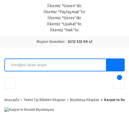
İlkemiz "Güven”dir.
İlkemiz "Paylaşmak”tır.
İlkemiz "Görev”dir.
İlkemiz "Liyakat”tir.
İlkemiz "Hak”tır.
Müşteri Hizmetleri :
0212 532 09 41
Anasayfa
Temel Tıp Bilimleri Kitapları
Biyokimya Kitapları
Harper'ın Resi