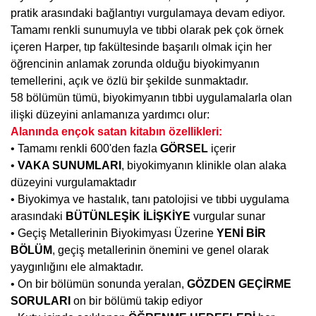
pratik arasındaki bağlantıyı vurgulamaya devam ediyor.
Tamamı renkli sunumuyla ve tıbbi olarak pek çok örnek
içeren Harper, tıp fakültesinde başarılı olmak için her
öğrencinin anlamak zorunda olduğu biyokimyanın
temellerini, açık ve özlü bir şekilde sunmaktadır.
58 bölümün tümü, biyokimyanın tıbbi uygulamalarla olan
ilişki düzeyini anlamanıza yardımcı olur:
Alanında ençok satan kitabın özellikleri:
• Tamamı renkli 600'den fazla
GÖRSEL
içerir
•
VAKA SUNUMLARI
, biyokimyanın klinikle olan alaka
düzeyini vurgulamaktadır
• Biyokimya ve hastalık, tanı patolojisi ve tıbbi uygulama
arasındaki
BÜTÜNLEŞİK İLİŞKİYE
vurgular sunar
• Geçiş Metallerinin Biyokimyası Üzerine
YENİ BİR
BÖLÜM
, geçiş metallerinin önemini ve genel olarak
yaygınlığını ele almaktadır.
• On bir bölümün sonunda yeralan,
GÖZDEN GEÇİRME
SORULARI
on bir bölümü takip ediyor