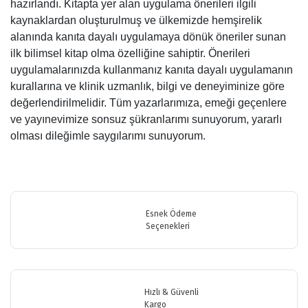
hazırlandı. Kitapta yer alan uygulama önerileri ilgili
kaynaklardan oluşturulmuş ve ülkemizde hemşirelik
alanında kanıta dayalı uygulamaya dönük öneriler sunan
ilk bilimsel kitap olma özelliğine sahiptir. Önerileri
uygulamalarınızda kullanmanız kanıta dayalı uygulamanın
kurallarına ve klinik uzmanlık, bilgi ve deneyiminize göre
değerlendirilmelidir. Tüm yazarlarımıza, emeği geçenlere
ve yayınevimize sonsuz şükranlarımı sunuyorum, yararlı
olması dileğimle saygılarımı sunuyorum.
Bu ürünün fiyat bilgisi, resim, ürün açıklamalarında ve diğer
konularda yetersiz gördüğünüz noktaları öneri formunu kullanarak
Bu ürüne ilk yorumu siz yapın!
tarafımıza iletebilirsiniz.
Görüş ve önerileriniz için teşekkür ederiz.
Esnek Ödeme
Seçenekleri
Yorum Yaz
Ürün resmi kalitesiz, bozuk veya görüntülenemiyor.
Ürün açıklamasında eksik bilgiler bulunuyor.
Ürün bilgilerinde hatalar bulunuyor.
Hızlı & Güvenli
Ürün fiyatı diğer sitelerden daha pahalı.
Kargo