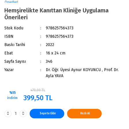
Hemşirelikte Kanıttan Kliniğe Uygulama
Önerileri
Stok Kodu
9786257564373
ISBN
9786257564373
Baskı Tarihi
2022
Ebat
16 x 24 cm
Sayfa Sayısı
346
Yazar
Dr. Öğr. Üyesi Aynur KOYUNCU , Prof. Dr.
Ayla YAVA
470,00 TL
%15
399,50 TL
indirim
Sepete Ekle
Hızlı Al