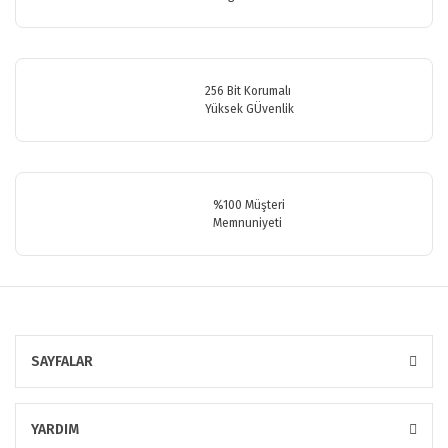
Bu ürüne benzer farklı alternatifler olmalı.
256 Bit Korumalı
Yüksek GÜvenlik
Gönder
%100 Müşteri
Memnuniyeti
SAYFALAR
YARDIM