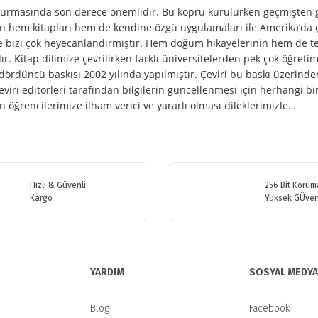
rmasında son derece önemlidir. Bu köprü kurulurken geçmişten gü
 hem kitapları hem de kendine özgü uygulamaları ile Amerika’da çığ
le bizi çok heyecanlandırmıştır. Hem doğum hikayelerinin hem de te
Kitap dilimize çevrilirken farklı üniversitelerden pek çok öğretim ü
ördüncü baskısı 2002 yılında yapılmıştır. Çeviri bu baskı üzerinden y
viri editörleri tarafından bilgilerin güncellenmesi için herhangi 
ğrencilerimize ilham verici ve yararlı olması dileklerimizle…
etersiz gördüğünüz noktaları öneri formunu kullanarak tarafımıza iletebilirsiniz
Bu ürüne ilk yorumu siz yapın!
Hızlı & Güvenli
256 Bit Koruma
Kargo
Yüksek GÜven
Yorum Yaz
YARDIM
SOSYAL MEDYA
Blog
Facebook