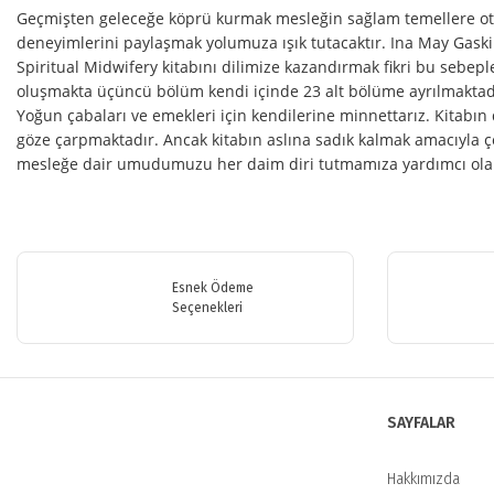
Geçmişten geleceğe köprü kurmak mesleğin sağlam temellere otu
deneyimlerini paylaşmak yolumuza ışık tutacaktır. Ina May Gaskin
Spiritual Midwifery kitabını dilimize kazandırmak fikri bu sebep
oluşmakta üçüncü bölüm kendi içinde 23 alt bölüme ayrılmaktadır. 
Yoğun çabaları ve emekleri için kendilerine minnettarız. Kitabın d
göze çarpmaktadır. Ancak kitabın aslına sadık kalmak amacıyla çe
mesleğe dair umudumuzu her daim diri tutmamıza yardımcı olan ö
Bu ürünün fiyat bilgisi, resim, ürün açıklamalarında ve diğer konularda y
Görüş ve önerileriniz için teşekkür ederiz.
Esnek Ödeme
Ürün resmi kalitesiz, bozuk veya görüntülenemiyor.
Seçenekleri
Ürün açıklamasında eksik bilgiler bulunuyor.
Ürün bilgilerinde hatalar bulunuyor.
Ürün fiyatı diğer sitelerden daha pahalı.
SAYFALAR
Bu ürüne benzer farklı alternatifler olmalı.
Hakkımızda