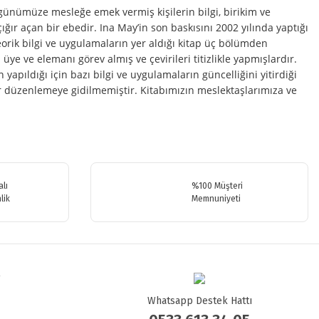
nümüze mesleğe emek vermiş kişilerin bilgi, birikim ve
ır açan bir ebedir. Ina May’in son baskısını 2002 yılında yaptığı
orik bilgi ve uygulamaların yer aldığı kitap üç bölümden
ye ve elemanı görev almış ve çevirileri titizlikle yapmışlardır.
apıldığı için bazı bilgi ve uygulamaların güncelliğini yitirdiği
bir düzenlemeye gidilmemiştir. Kitabımızın meslektaşlarımıza ve
.
lı
%100 Müşteri
lik
Memnuniyeti
Whatsapp Destek Hattı