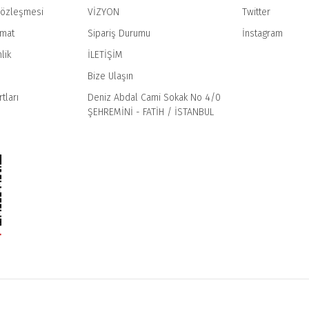
Sözleşmesi
VİZYON
Twitter
imat
Sipariş Durumu
İnstagram
Gönder
lik
İLETİŞİM
Bize Ulaşın
tları
Deniz Abdal Cami Sokak No 4/0
ŞEHREMİNİ - FATİH / İSTANBUL