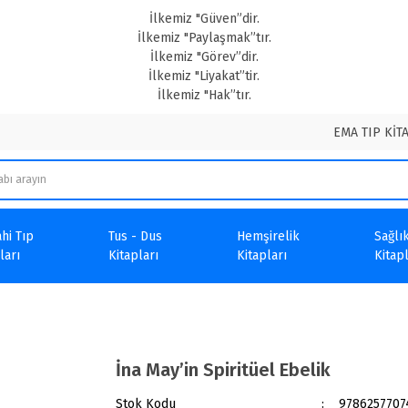
İlkemiz "Güven”dir.
İlkemiz "Paylaşmak”tır.
İlkemiz "Görev”dir.
İlkemiz "Liyakat”tir.
İlkemiz "Hak”tır.
EMA TIP KİT
hi Tıp
Tus - Dus
Hemşirelik
Sağlık
ları
Kitapları
Kitapları
Kitapl
İna May’in Spiritüel Ebelik
Stok Kodu
9786257707