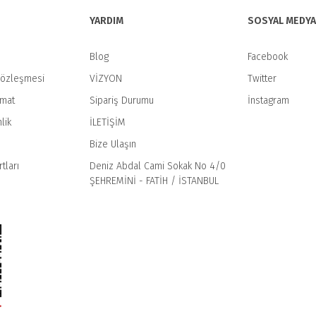
YARDIM
SOSYAL MEDYA
Blog
Facebook
Sözleşmesi
VİZYON
Twitter
imat
Sipariş Durumu
İnstagram
Gönder
lik
İLETİŞİM
Bize Ulaşın
tları
Deniz Abdal Cami Sokak No 4/0
ŞEHREMİNİ - FATİH / İSTANBUL