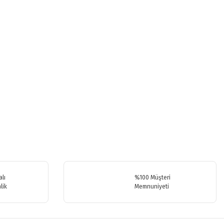
.
lı
%100 Müşteri
lik
Memnuniyeti