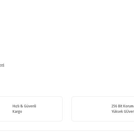
eri
etersiz gördüğünüz noktaları öneri formunu kullanarak tarafımıza iletebilirsiniz
Bu ürüne ilk yorumu siz yapın!
Hızlı & Güvenli
256 Bit Koruma
Kargo
Yüksek GÜven
Yorum Yaz