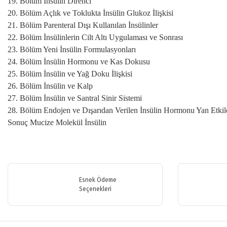
19. Bölüm İnsülin Direnci
20. Bölüm Açlık ve Toklukta İnsülin Glukoz İlişkisi
21. Bölüm Parenteral Dışı Kullanılan İnsülinler
22. Bölüm İnsülinlerin Cilt Altı Uygulaması ve Sonrası
23. Bölüm Yeni İnsülin Formulasyonları
24. Bölüm İnsülin Hormonu ve Kas Dokusu
25. Bölüm İnsülin ve Yağ Doku İlişkisi
26. Bölüm İnsülin ve Kalp
27. Bölüm İnsülin ve Santral Sinir Sistemi
28. Bölüm Endojen ve Dışarıdan Verilen İnsülin Hormonu Yan Etkil
Sonuç Mucize Molekül İnsülin
Bu ürünün fiyat bilgisi, resim, ürün açıklamalarında ve diğer konularda y
Görüş ve önerileriniz için teşekkür ederiz.
Esnek Ödeme
Ürün resmi kalitesiz, bozuk veya görüntülenemiyor.
Seçenekleri
Ürün açıklamasında eksik bilgiler bulunuyor.
Ürün bilgilerinde hatalar bulunuyor.