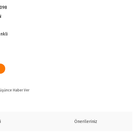
7098
N
nkli
Düşünce Haber Ver
i
Önerileriniz