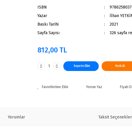
ISBN
978625803
Yazar
İlhan YETKİ
Baskı Tarihi
2021
Sayfa Sayısı
326 sayfa re
812,00 TL
Sepete Ekle
Hızlı Al
Yorum Yaz
Fiyatı 
Yorumlar
Taksit Seçenekler