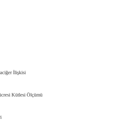
iğer İlişkisi
cresi Kütlesi Ölçümü
i