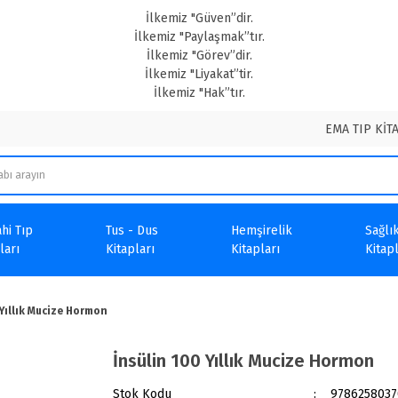
İlkemiz "Güven”dir.
İlkemiz "Paylaşmak”tır.
İlkemiz "Görev”dir.
İlkemiz "Liyakat”tir.
İlkemiz "Hak”tır.
EMA TIP KİT
hi Tıp
Tus - Dus
Hemşirelik
Sağlık
ları
Kitapları
Kitapları
Kitapl
 Yıllık Mucize Hormon
İnsülin 100 Yıllık Mucize Hormon
Stok Kodu
978625803