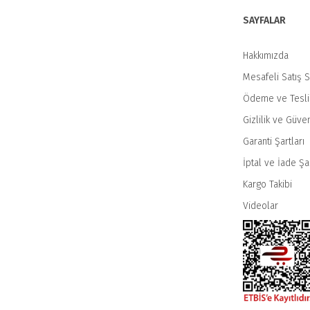
Ürün fiyatı diğer sitelerden daha pahalı.
SAYFALAR
Bu ürüne benzer farklı alternatifler olmalı.
Hakkımızda
Mesafeli Satış 
Ödeme ve Tesl
Gizlilik ve Güven
Garanti Şartları
İptal ve İade Şar
Kargo Takibi
Videolar