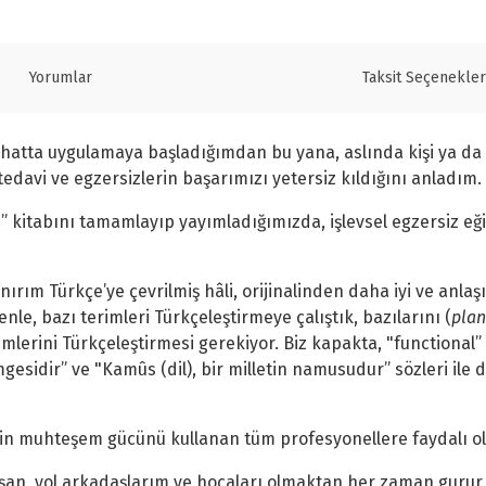
Yorumlar
Taksit Seçenekler
ve hatta uygulamaya başladığımdan bu yana, aslında kişi ya da
edavi ve egzersizlerin başarımızı yetersiz kıldığını anladım.
si” kitabını tamamlayıp yayımladığımızda, işlevsel egzersiz eği
ırım Türkçe’ye çevrilmiş hâli, orijinalinden daha iyi ve anlaşıl
le, bazı terimleri Türkçeleştirmeye çalıştık, bazılarını (
pla
imlerini Türkçeleştirmesi gerekiyor. Biz kapakta, "functional” 
simgesidir” ve "Kamûs (dil), bir milletin namusudur” sözleri ile
izin muhteşem gücünü kullanan tüm profesyonellere faydalı o
şan, yol arkadaşlarım ve hocaları olmaktan her zaman gurur 