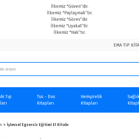
İlkemiz "Güven”dir.
İlkemiz "Paylaşmak”tır.
İlkemiz "Görev”dir.
İlkemiz "Liyakat”tir.
İlkemiz "Hak”tır.
EMA TIP KİT
hi Tıp
Tus - Dus
Hemşirelik
Sağlık
ları
Kitapları
Kitapları
Kitapl
rı
İşlevsel Egzersiz Eğitimi El Kitabı