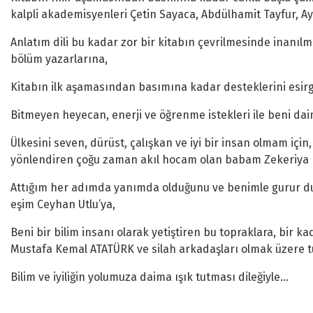
kalpli akademisyenleri Çetin Sayaca, Abdülhamit Tayfur, A
Anlatım dili bu kadar zor bir kitabın çevrilmesinde inanılm
bölüm yazarlarına,
Kitabın ilk aşamasından basımına kadar desteklerini esirg
Bitmeyen heyecan, enerji ve öğrenme istekleri ile beni d
Ülkesini seven, dürüst, çalışkan ve iyi bir insan olmam iç
yönlendiren çoğu zaman akıl hocam olan babam Zekeriya Ka
Attığım her adımda yanımda olduğunu ve benimle gurur duy
eşim Ceyhan Utlu’ya,
Beni bir bilim insanı olarak yetiştiren bu topraklara, bir 
Mustafa Kemal ATATÜRK ve silah arkadaşları olmak üzere tü
Bilim ve iyiliğin yolumuza daima ışık tutması dileğiyle…