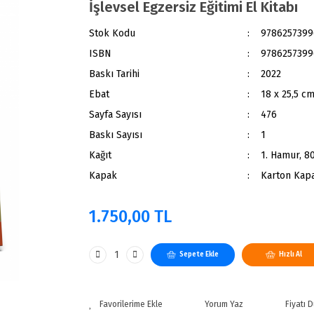
İşlevsel Egzersiz Eğitimi El Kitabı
Stok Kodu
9786257399
ISBN
9786257399
Baskı Tarihi
2022
Ebat
18 x 25,5 c
Sayfa Sayısı
476
Baskı Sayısı
1
Kağıt
1. Hamur, 80
Kapak
Karton Kap
1.750,00 TL
Sepete Ekle
Hızlı Al
Yorum Yaz
Fiyatı 