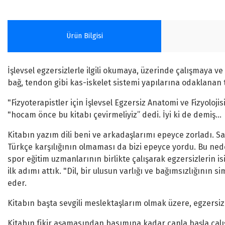
Ürün Bilgisi
İşlevsel egzersizlerle ilgili okumaya, üzerinde çalışmaya 
bağ, tendon gibi kas-iskelet sistemi yapılarına odaklanan t
"Fizyoterapistler için İşlevsel Egzersiz Anatomi ve Fizyoloji
"hocam önce bu kitabı çevirmeliyiz” dedi. İyi ki de demiş…
Kitabın yazım dili beni ve arkadaşlarımı epeyce zorladı. San
Türkçe karşılığının olmaması da bizi epeyce yordu. Bu neden
spor eğitim uzmanlarının birlikte çalışarak egzersizlerin is
ilk adımı attık. "Dil, bir ulusun varlığı ve bağımsızlığının 
eder.
Kitabın başta sevgili meslektaşlarım olmak üzere, egzers
Kitabın fikir aşamasından basımına kadar canla başla çalı