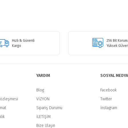
etersiz gördüğünüz noktaları öneri formunu kullanarak tarafımıza iletebilirsiniz
Bu ürüne ilk yorumu siz yapın!
Hızlı & Güvenli
256 Bit Koruma
Kargo
Yüksek GÜven
Yorum Yaz
YARDIM
SOSYAL MEDYA
Blog
Facebook
Sözleşmesi
VİZYON
Twitter
imat
Sipariş Durumu
İnstagram
Gönder
lik
İLETİŞİM
Bize Ulaşın