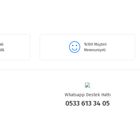
.
lı
%100 Müşteri
lik
Memnuniyeti
Whatsapp Destek Hattı
0533 613 34 05