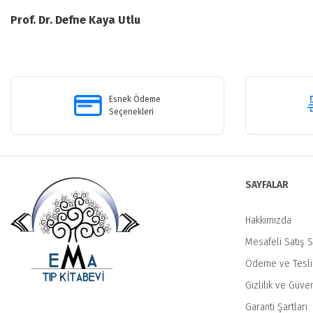
Prof. Dr. Defne Kaya Utlu
Bu ürünün fiyat bilgisi, resim, ürün açıklamalarında ve diğer konularda y
Görüş ve önerileriniz için teşekkür ederiz.
Esnek Ödeme
Ürün resmi kalitesiz, bozuk veya görüntülenemiyor.
Seçenekleri
Ürün açıklamasında eksik bilgiler bulunuyor.
Ürün bilgilerinde hatalar bulunuyor.
Ürün fiyatı diğer sitelerden daha pahalı.
SAYFALAR
Bu ürüne benzer farklı alternatifler olmalı.
Hakkımızda
Mesafeli Satış 
Ödeme ve Tesl
Gizlilik ve Güven
Garanti Şartları