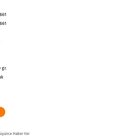
661
661
m
 gr.
ak
Düşünce Haber Ver