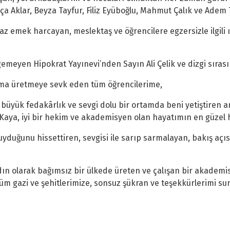
yça Aklar, Beyza Tayfur, Filiz Eyüboğlu, Mahmut Çalık ve Ade
az emek harcayan, meslektaş ve öğrencilere egzersizle ilgili 
emeyen Hipokrat Yayınevi’nden Sayın Ali Çelik ve dizgi sıras
aima üretmeye sevk eden tüm öğrencilerime,
in, büyük fedakârlık ve sevgi dolu bir ortamda beni yetiştire
ya, iyi bir hekim ve akademisyen olan hayatımın en güzel 
duğunu hissettiren, sevgisi ile sarıp sarmalayan, bakış açı
kadın olarak bağımsız bir ülkede üreten ve çalışan bir akadem
m gazi ve şehitlerimize, sonsuz şükran ve teşekkürlerimi su