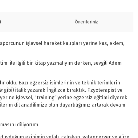
i
Önerileriniz
 sporcunun işlevsel hareket kalıpları yerine kas, eklem,
timi ile ilgili bir kitap yazmalıyım derken, sevgili Adem
ır oldu. Bazı egzersiz isimlerinin ve teknik terimlerin
nk
gibi) italik yazarak İngilizce bıraktık. Fizyoterapist ve
yerine işlevsel, "training” yerine egzersiz eğitimi diyerek
 dilerim dil anadilimize olan duyarlılığımız artarak devam
lmasını diliyorum.
duyduğum ekibimin vefalı, çalışkan, vatanperver ve güzel