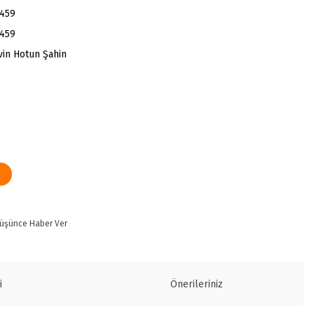
459
459
evin Hotun Şahin
Düşünce Haber Ver
i
Önerileriniz