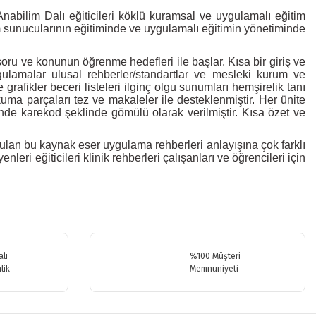
nabilim Dalı eğiticileri köklü kuramsal ve uygulamalı eğitim
ım sunucularının eğitiminde ve uygulamalı eğitimin yönetiminde
soru ve konunun öğrenme hedefleri ile başlar. Kısa bir giriş ve
ygulamalar ulusal rehberler/standartlar ve mesleki kurum ve
grafikler beceri listeleri ilginç olgu sunumları hemşirelik tanı
kuma parçaları tez ve makaleler ile desteklenmiştir. Her ünite
nde karekod şeklinde gömülü olarak verilmiştir. Kısa özet ve
urulan bu kaynak eser uygulama rehberleri anlayışına çok farklı
eri eğiticileri klinik rehberleri çalışanları ve öğrencileri için
.
lı
%100 Müşteri
lik
Memnuniyeti