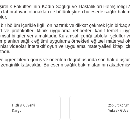
relik Fakültesi’nin Kadın Sağlığı ve Hastalıkları Hemşireliği A
n laboratuvarı olanakları ile bütünleştiren bu eserle sağlık bak
tur.
 bölüm içerikle ilgili ön hazırlık ve dikkat çekmek için birkaç 
t ve protokolleri klinik uygulama rehberleri kanıt temelli u
sal bilgiler yer almaktadır. Kuramsal içeriği tablolar şekiller ve 
ım planları sağlık eğitimi uygulama örnekleri eğitsel materyal o
lar videolar interaktif oyun ve uygulama materyalleri kitap içi
adır.
 ve öğrencilerin görüş ve önerileri doğrultusunda son hali oluşt
zenginlik katacaktır.
Bu eserin sağlık bakım alanının akademisyenl
etersiz gördüğünüz noktaları öneri formunu kullanarak tarafımıza iletebilirsiniz
Bu ürüne ilk yorumu siz yapın!
Hızlı & Güvenli
256 Bit Koruma
Kargo
Yüksek GÜven
Yorum Yaz