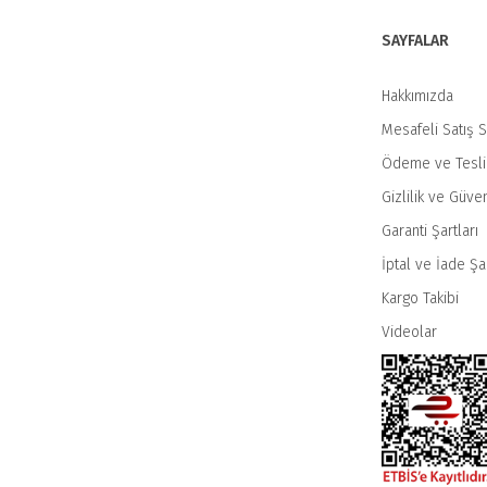
Ürün fiyatı diğer sitelerden daha pahalı.
SAYFALAR
Bu ürüne benzer farklı alternatifler olmalı.
Hakkımızda
Mesafeli Satış 
Ödeme ve Tesl
Gizlilik ve Güven
Garanti Şartları
İptal ve İade Şar
Kargo Takibi
Videolar