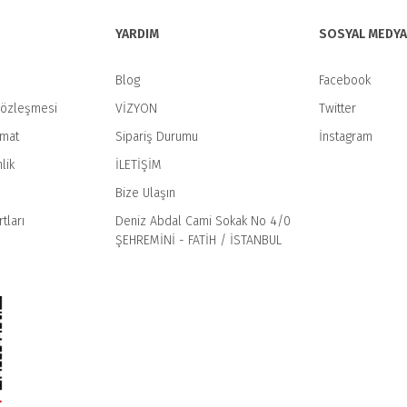
YARDIM
SOSYAL MEDYA
Blog
Facebook
Sözleşmesi
VİZYON
Twitter
imat
Sipariş Durumu
İnstagram
Gönder
lik
İLETİŞİM
Bize Ulaşın
tları
Deniz Abdal Cami Sokak No 4/0
ŞEHREMİNİ - FATİH / İSTANBUL