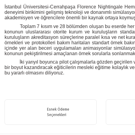
İstanbul Üniversitesi-Cerrahpaşa Florence Nightingale Hemşi
deneyimi birikimini gelişmiş teknoloji ve donanımlı simülasyo
akademisyen ve öğrencilere önemli bir kaynak ortaya koymuş
Toplam 7 kısım ve 28 bölümden oluşan bu eserde her bir
konunun uluslararası otorite kurum ve kuruluşların standar
kuruluşların akreditasyon süreçlerine paralel kısa ve net kuram
örnekleri ve protokolleri bakım haritaları standart örnek bak
içinde yer alan beceri uygulamaları animasyonlar simülasyon
konunun pekiştirilmesi amaçlanan örnek sorularla sonlanmakt
İki yarıyıl boyunca pilot çalışmalarla gözden geçirilen
bir boyut kazandıracak eğiticilerin mesleki eğitime kolaylık ve 
bu yararlı olmasını diliyoruz.
Bu ürünün fiyat bilgisi, resim, ürün açıklamalarında ve diğer konularda y
Görüş ve önerileriniz için teşekkür ederiz.
Esnek Ödeme
Ürün resmi kalitesiz, bozuk veya görüntülenemiyor.
Seçenekleri
Ürün açıklamasında eksik bilgiler bulunuyor.
Ürün bilgilerinde hatalar bulunuyor.