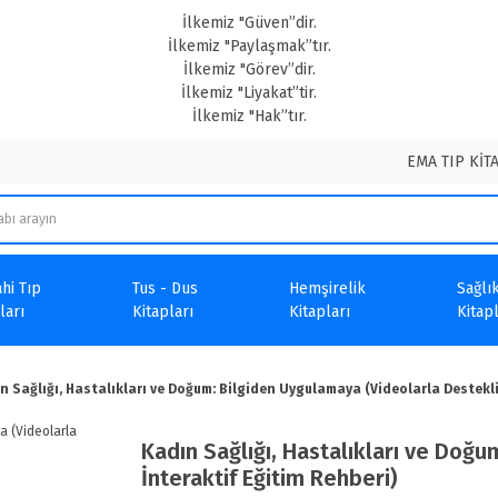
İlkemiz "Güven”dir.
İlkemiz "Paylaşmak”tır.
İlkemiz "Görev”dir.
İlkemiz "Liyakat”tir.
İlkemiz "Hak”tır.
EMA TIP KİT
hi Tıp
Tus - Dus
Hemşirelik
Sağlık
ları
Kitapları
Kitapları
Kitapl
n Sağlığı, Hastalıkları ve Doğum: Bilgiden Uygulamaya (Videolarla Destekli
Kadın Sağlığı, Hastalıkları ve Doğ
İnteraktif Eğitim Rehberi)